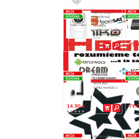
Antik Smart CAM ATK-SHC5Y2
S
AKCIA
AKCIA
ANTIK smart
NOVINKA
NOVIN
interiérová
kamera s
vysokým
rozlíšením 5 MPx
vám umožní mať
preh ...
30.90 €
99.
AMIKO WLN-881
AKCIA
AKCIA
WiFi USB
NOVINKA
NOVIN
adaptér AMIKO
WLN-881
Ľahká montáž a
nasta ...
14.90 €
79.
Antik Nano 4
AKCIA
AKCIA
Modernejšia a