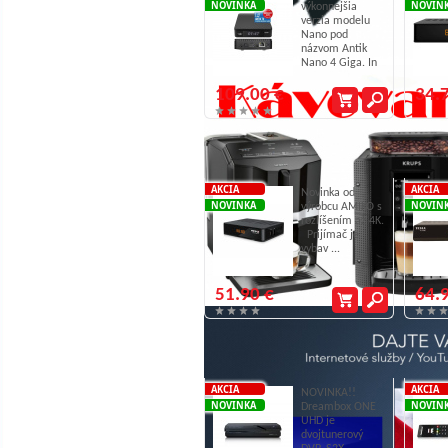
NOVINKA
NOVIN
výkonnejšia
verzia modelu
Nano pod
názvom Antik
Nano 4 Giga. In
...
109.00 €
34.
Amiko MINI 4K.UHD S2X
AKCIA
AKCIA
Novinka od
NOVINKA
NOVIN
výrobcu AMIKO s
rozlíšením až 4K.
Prijímač je
vybav ...
51.90 €
64.
Dia
Dreambox ONE UHD 4K
AKCIA
AKCIA
NOVINKA!!
NOVINKA
NOVIN
Dreambox ONE
UHD je
dvojtunerový