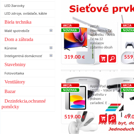
LED žiarovky
LED zdroje, ovládače, káble
Hisense 43A6Q
PlaySta
Biela technika
AKCIA
AKCIA
AKCIA:
NOVINKA
NOVIN
Malé spotrebiče
Internetová TV
od Antiku – Antik
Dom a záhrada
TV na 12
mesiacov
zadarmo obsah
Kúrenie
...
Inteligentná domácnosť
319.00 €
559
Stavebniny
Apple iPad 11 (2025) 128GB Wi-Fi
Fotovoltaika
Silver MD3Y4HC/A
Ventilátory
AKCIA
AKCIA
Apple iPad 11
NOVINKA
NOVIN
(2025) – Výkon a
Bazar
kreativita v
jednom
Dezinfekcia,ochranné
zariadení. E ...
pomôcky
519.00 €
49.