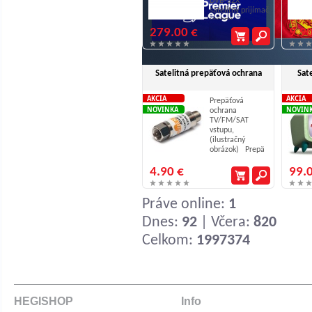
DVB-S2X
satelitný prijímač
určený ...
279.00 €
9.90
Satelitná prepäťová ochrana
Sat
AKCIA
AKCIA
Prepäťová
NOVINKA
NOVIN
ochrana
TV/FM/SAT
vstupu,
(ilustračný
obrázok) Prepä
...
4.90 €
99.
Práve online:
1
Dnes:
92
| Včera:
820
Celkom:
1997374
HEGISHOP
Info