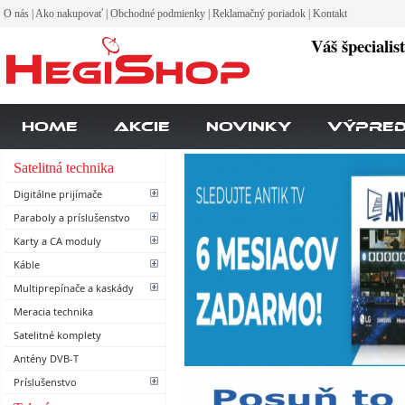
O nás
|
Ako nakupovať
|
Obchodné podmienky
|
Reklamačný poriadok
|
Kontakt
Váš špecialis
Home
Akcie
Novinky
Výpre
Satelitná technika
Digitálne prijímače
Paraboly a príslušenstvo
Karty a CA moduly
Káble
Multiprepínače a kaskády
Meracia technika
Satelitné komplety
Antény DVB-T
Príslušenstvo
Vitajte v našom