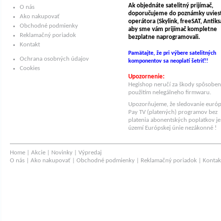
Ak objednáte satelitný prijímač,
O nás
doporučujeme do poznámky uvies
Ako nakupovať
operátora (Skylink, freeSAT, Antiksat
Obchodné podmienky
aby sme vám prijímač kompletne
Reklamačný poriadok
bezplatne naprogramovali.
Kontakt
Pamätajte, že pri výbere satelitných
Ochrana osobných údajov
komponentov sa neoplatí šetriť!!
Cookies
Upozornenie:
Hegishop neručí za škody spôsobe
použitím nelegálneho firmwaru.
Upozorňujeme, že sledovanie euró
Pay TV (platených) programov bez
platenia abonentských poplatkov je
území Európskej únie nezákonné !
Home
|
Akcie
|
Novinky
|
Výpredaj
O nás
|
Ako nakupovať
|
Obchodné podmienky
|
Reklamačný poriadok
|
Kontak