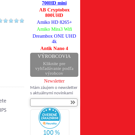
700HD mini
AB Cryptobox
800UHD
Amiko HD 8265+
Amiko Mira3 Wifi
Dreambox ONE UHD
4k
Antik Nano 4
VÝROBCOVIA
Kliknite pre
vyhľadávanie podľa
výrobcov
Newsletter
Mám záujem o newsletter
s aktuálnymi novinkami
ete
IPS