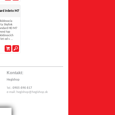
dard Irdeto M7
kódovacia
rta Skylink
andard HD M7
 nový typ
kódovacích
iet od s ...
Kontakt:
Hegishop
Tel.:
0905 696 617
e-mail:
hegishop@hegishop.sk