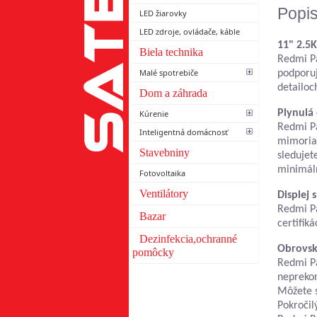
Popi
LED žiarovky
LED zdroje, ovládače, káble
11" 2.5K
Biela technika
Redmi Pa
Malé spotrebiče
podporuj
detailoc
Dom a záhrada
Plynulá
Kúrenie
Redmi Pa
Inteligentná domácnosť
mimoriad
Stavebniny
sledujet
minimáln
Fotovoltaika
Ventilátory
Displej 
Redmi Pa
Bazar
certifik
Dezinfekcia,ochranné
Obrovsk
pomôcky
Redmi Pa
neprekon
Môžete s
Pokročil