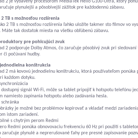
d 2 je vybavený procesorom MediaTek Helio G100-Ultra, ktorý ponúk
aručuje plynulejší a pôsobivejší zážitok pre každodennú zábavu.
 2 TB s možnosťou rozšírenia
sko 2 TB s možnosťou rozšírenia ľahko uložíte takmer sto filmov vo v
í. Máte tak dostatok miesta na všetku obľúbenú zábavu.
produktory pre pohlcujúci zvuk
d 2 podporuje Dolby Atmos, čo zaručuje pôsobivý zvuk pri sledovaní 
er či počúvaní hudby.
jednodielna konštrukcia
d 2 má kovovú jednodielnu konštrukciu, ktorá používateľom ponúka 
pri každom dotyku.
synchronizácia
e dostupný signál Wi-Fi, môže sa tablet pripojiť k hotspotu telefónu j
m namiesto zapínania hotspotu alebo zadávania hesla.
 schránka
obrázky je možné bez problémov kopírovať a vkladať medzi zariadeni
tom istom zariadení.
bilné s chytrým perom Redmi
ero Redmi ponúka obnovovaciu frekvenciu 60 Hz pri použití s table
o zaručuje plynulé a neprerušované ťahy pre presné zapisovanie poz