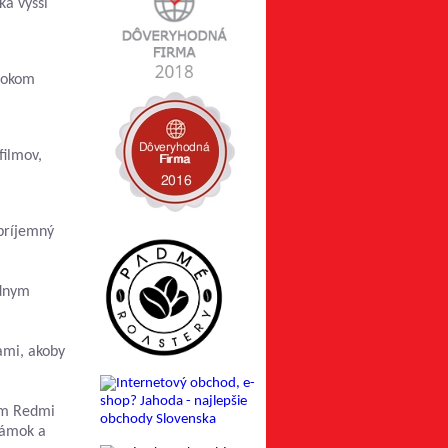
a vyšší
ysokom
filmov,
príjemný
ednym
ami, akoby
tom Redmi
námok a