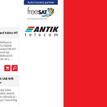
dard Irdeto M7
kódovacia
rta Skylink
andard HD M7
 nový typ
kódovacích
iet od s ...
 USB Wifi
ér
edaj tohto
delu skončil,
ho náhrada je :
tps://www.hegishop.sk/e-