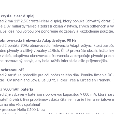
s
 crystal-clear displej
d 2 má 11" 2,5K crystal-clear displej, ktorý ponúka úchvatný obraz. D
e 1,07 miliardy farieb a zobrazí obsah v sýtych, živých odtieňoch a vy
h. Je ideálnou voľbou pre ponorenie do zábavy a každodenné použitie.
 obnovovacia frekvencia AdaptiveSync 90 Hz
d 2 ponúka 90Hz obnovovaciu frekvenciu AdaptiveSync, ktorá zaruču
ne plynulý a citlivý vizuálny zážitok. Či už prezeráte obsah, hráte hr
e videá, adaptívna obnovovacia frekvencia zabezpečuje plynulé prech
e rozmazaný pohyb, aby bola každá interakcia ešte príjemnejšia.
s ochranou očí
d 2 zaručuje pohodlie pre oči počas celého dňa. Ponúka tlmenie DC a
ácie TÜV Rheinland Low Blue Light, Flicker Free a Circadian Friendly.
á 9000mAh batéria
d 2 je vybavený batériou s obrovskou kapacitou 9 000 mA, ktorá zar
ateľnú výdrž. Bez problémov zvláda čítanie, hranie hier a seriálové 
a na ňho vždy spoľahnúť.
ý procesor Helio G100-Ultra