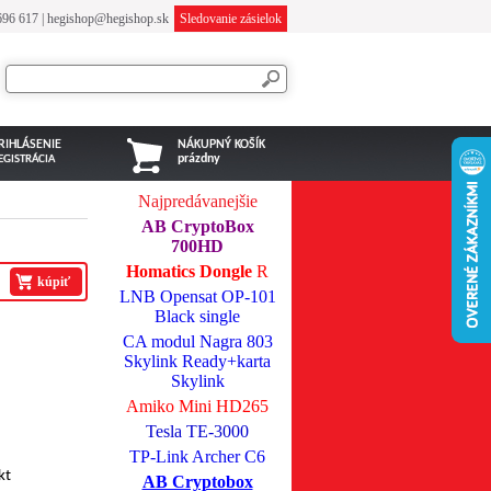
696 617
|
hegishop@hegishop.sk
Sledovanie zásielok
RIHLÁSENIE
NÁKUPNÝ KOŠÍK
prázdny
EGISTRÁCIA
Najpredávanejšie
AB CryptoBox
700HD
Homatics Dongle
R
kúpiť
LNB Opensat OP-101
Black single
CA modul Nagra 803
Skylink Ready+karta
Skylink
Amiko Mini HD265
Tesla TE-3000
TP-Link Archer C6
kt
AB Cryptobox