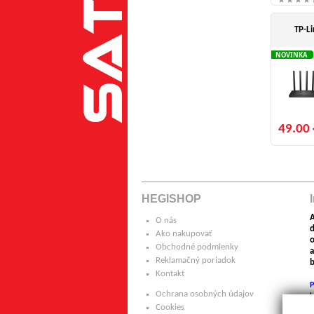
TP-Li
NOVINKA
49.00 
HEGISHOP
A
O nás
Ako nakupovať
o
Obchodné podmienky
a
Reklamačný poriadok
b
Kontakt
P
Ochrana osobných údajov
k
Cookies