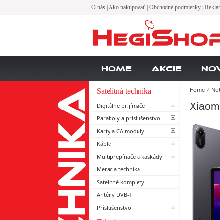
O nás
|
Ako nakupovať
|
Obchodné podmienky
|
Rekla
Home
Akcie
No
Home
⁄
Not
Satelitná technika
Xiaom
Digitálne prijímače
Paraboly a príslušenstvo
Karty a CA moduly
Káble
Multiprepínače a kaskády
Meracia technika
Satelitné komplety
Antény DVB-T
Príslušenstvo