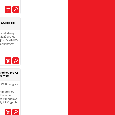
č AMIKO HD
vý diaľkový
ládač pre HD
ijímače AMIKO
e funkčnosť, j
anténou pre AB
XX/6XX
 WiFi dongle s
B
nímatelnou
ténou pre
etky modelové
dy AB Cryptob