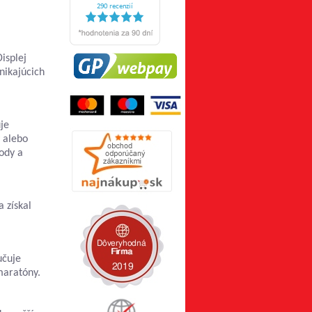
isplej
nikajúcich
je
y alebo
ody a
 získal
učuje
maratóny.