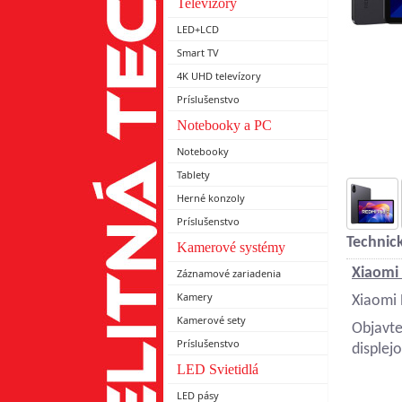
Televízory
LED+LCD
Smart TV
4K UHD televízory
Príslušenstvo
Notebooky a PC
Notebooky
Tablety
Herné konzoly
Príslušenstvo
Technick
Kamerové systémy
Xiaomi
Záznamové zariadenia
Kamery
Xiaomi 
Kamerové sety
Objavte
Príslušenstvo
displej
LED Svietidlá
LED pásy