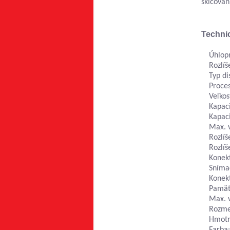
skicovan
Technic
Úhlopr
Rozlíš
Typ di
Proce
Veľko
Kapaci
Kapac
Max. 
Rozlí
Rozlí
Konek
Snímač
Konekt
Pamäť
Max. 
Rozmer
Hmotn