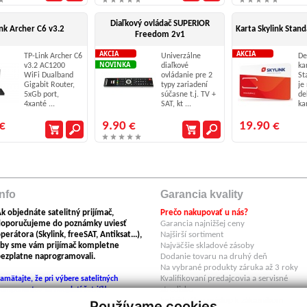
Diaľkový ovládač SUPERIOR
nk Archer C6 v3.2
Karta Skylink Stan
Freedom 2v1
AKCIA
AKCIA
TP-Link Archer C6
Univerzálne
De
NOVINKA
v3.2 AC1200
diaľkové
ka
WiFi Dualband
ovládanie pre 2
St
Gigabit Router,
typy zariadení
je
5xGb port,
súčasne t.j. TV +
de
4xanté ...
SAT, kt ...
kar
€
9.90 €
19.90 €
Info
Garancia kvality
k objednáte satelitný prijímač,
Prečo nakupovať u nás?
doporučujeme do poznámky uviesť
Garancia najnižšej ceny
perátora (Skylink, freeSAT, Antiksat...),
Najširší sortiment
by sme vám prijímač kompletne
Najväčšie skladové zásoby
ezplatne naprogramovali.
Dodanie tovaru na druhý deň
Na vybrané produkty záruka až 3 roky
Kvalifikovaní predajcovia a servisné
amätajte, že pri výbere satelitných
stredisko
omponentov sa neoplatí šetriť!!
Individuálny prístup k zákazníkom
Používame cookies