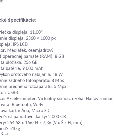
ie.
ké špecifikácie:
iečka displeja: 11,00"
enie displeja: 2560 × 1600 px
spleja: IPS LCD
sor: Mediatek, osemjadrový
sť operačnej pamäte (RAM): 8 GB
ta úložiska: 256 GB
ita batérie: 9 000 mAh
výkon drôtového nabíjania: 18 W
šenie zadného fotoaparátu: 8 Mpx
šenie predného fotoaparátu: 5 Mpx
tor: USB-C
e: Akcelerometer, Virtuálny snímač okolia, Hallov snímač
ivita: Bluetooth, Wi-Fi
ová karta: Áno, Micro SD
veľkosť pamäťovej karty: 2 000 GB
y: 254,58 x 166,04 x 7,36 (V x Š x H, mm)
osť: 510 g