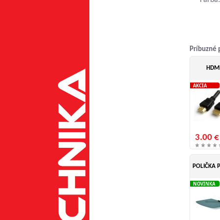
Farba
Príbuzné 
HDMI
AKCIA
3.00 €
POLIČKA 
NOVINKA