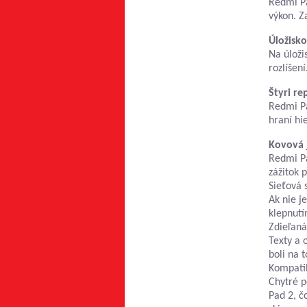
Redmi Pa
výkon. Z
Úložisko
Na úloži
rozlíšen
Štyri re
Redmi Pa
hraní hi
Kovová 
Redmi Pa
zážitok 
Sieťová 
Ak nie j
klepnutí
Zdieľaná
Texty a 
boli na 
Kompati
Chytré p
Pad 2, č