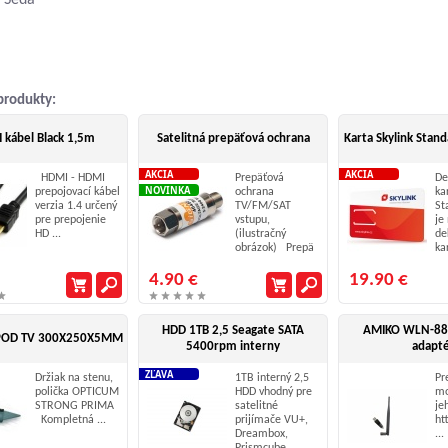
: Šedá
produkty:
 kábel Black 1,5m
Satelitná prepäťová ochrana
Karta Skylink Stan
AKCIA
AKCIA
HDMI - HDMI
Prepäťová
De
NOVINKA
prepojovací kábel
ochrana
ka
verzia 1.4 určený
TV/FM/SAT
St
pre prepojenie
vstupu,
je
HD ...
(ilustračný
de
obrázok) Prepä
kar
...
4.90 €
19.90 €
HDD 1TB 2,5 Seagate SATA
AMIKO WLN-880
POD TV 300X250X5MM
5400rpm interny
adapt
ZĽAVA
Držiak na stenu,
1TB interný 2,5
Pr
polička OPTICUM
HDD vhodný pre
mo
STRONG PRIMA
satelitné
je
Kompletná ...
prijímače VU+,
ht
Dreambox,
...