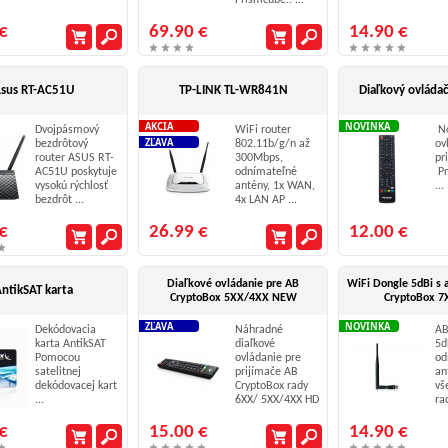
Prismcube.. ...
€
69.90 €
14.90 €
sus RT-AC51U
TP-LINK TL-WR841N
Diaľkový ovláda
AKCIA
NOVINKA
Dvojpásmový
WiFi router
No
ZĽAVA
bezdrôtový
802.11b/g/n až
ov
router ASUS RT-
300Mbps,
pr
AC51U poskytuje
odnímateľné
Pr
vysokú rýchlosť
antény, 1x WAN,
...
bezdrôt ...
4x LAN AP ...
€
26.99 €
12.00 €
Diaľkové ovládanie pre AB
WiFi Dongle 5dBi s 
ntikSAT karta
CryptoBox 5XX/4XX NEW
CryptoBox 7
ZĽAVA
NOVINKA
Dekódovacia
Náhradné
AB
karta AntikSAT
diaľkové
5d
Pomocou
ovládanie pre
od
satelitnej
prijímače AB
an
dekódovacej kart
CryptoBox rady
vš
...
6XX/ 5XX/4XX HD
ra
...
...
€
15.00 €
14.90 €