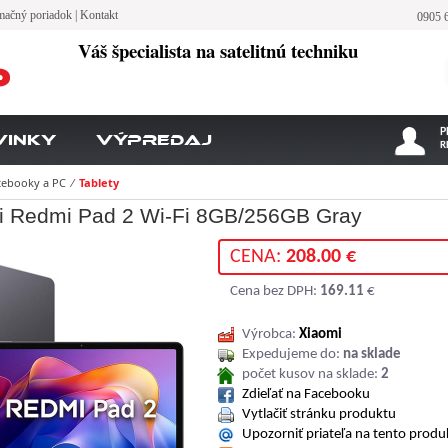
mačný poriadok
|
Kontakt
0905 
Váš špecialista na satelitnú techniku
P
vinky
Výpredaj
R
ebooky a PC
⁄
Tablety
i Redmi Pad 2 Wi-Fi 8GB/256GB Gray
CENA:
208.00 €
Cena bez DPH:
169.11
€
Výrobca:
Xiaomi
Expedujeme do:
na sklade
počet kusov na sklade:
2
Zdieľať na Facebooku
Vytlačiť stránku produktu
Upozorniť priateľa na tento produ