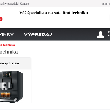
mačný poriadok
|
Kontakt
0905 
Váš špecialista na satelitnú techniku
P
vinky
Výpredaj
R
la technika
technika
alé spotrebiče