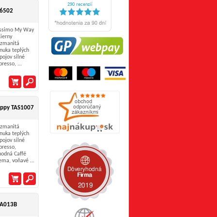
 6502
ssimo My Way
čierny
zmanitá
nuka teplých
pojov silné
presso, ...
appy TAS1007
zmanitá
nuka teplých
pojov silné
presso,
hodná Caffé
ema, voňavé ...
6A013B