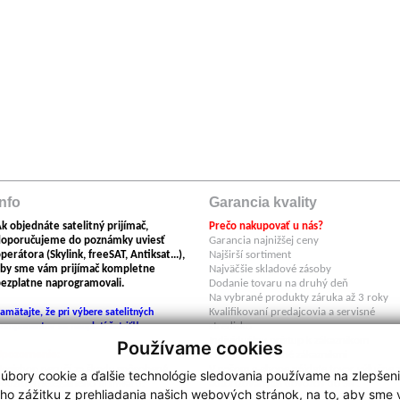
Info
Garancia kvality
k objednáte satelitný prijímač,
Prečo nakupovať u nás?
doporučujeme do poznámky uviesť
Garancia najnižšej ceny
perátora (Skylink, freeSAT, Antiksat...),
Najširší sortiment
by sme vám prijímač kompletne
Najväčšie skladové zásoby
ezplatne naprogramovali.
Dodanie tovaru na druhý deň
Na vybrané produkty záruka až 3 roky
Kvalifikovaní predajcovia a servisné
amätajte, že pri výbere satelitných
stredisko
omponentov sa neoplatí šetriť!!
Individuálny prístup k zákazníkom
Používame cookies
Upozornenie:
Produkty overené zákazníkmi
egishop neručí za škody spôsobené
V našom e-shope nájdete tovar výlučne 
úbory cookie a ďalšie technológie sledovania používame na zlepšen
oužitím nelegálneho firmwaru.
autorizovaných dovozov do SR .
ho zážitku z prehliadania našich webových stránok, na to, aby sme