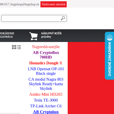
696 617
|
hegishop@hegishop.sk
Sledovanie zásielok
RIHLÁSENIE
NÁKUPNÝ KOŠÍK
prázdny
EGISTRÁCIA
Najpredávanejšie
AB CryptoBox
700HD
Homatics Dongle
R
LNB Opensat OP-101
Black single
CA modul Nagra 803
Skylink Ready+karta
Skylink
Amiko Mini HD265
Tesla TE-3000
TP-Link Archer C6
AB Cryptobox