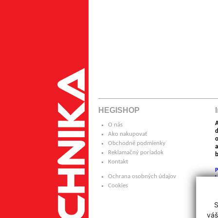
HEGISHOP
A
O nás
Ako nakupovať
o
Obchodné podmienky
a
Reklamačný poriadok
b
Kontakt
P
Ochrana osobných údajov
k
Cookies
H
S
p
váš