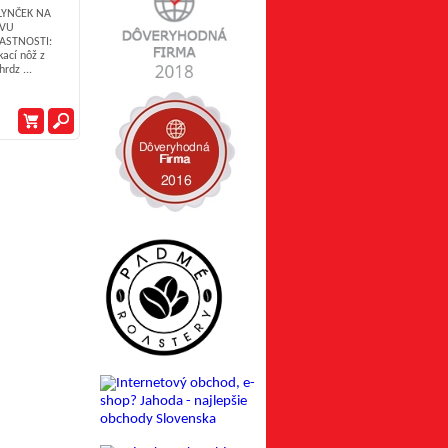
YNČEK NA
ÁVU
ASTNOSTI:
kací nôž z
hrdz ...