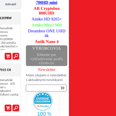
700HD mini
zobraziť
AB Cryptobox
800UHD
51209RW
Amiko HD 8265+
Amiko Mira3 Wifi
tomatické
Dreambox ONE UHD
presso
4k
emens
351209RW
Antik Nano 4
.300 prináša
soký komfort v
VÝROBCOVIA
der ...
Kliknite pre
vyhľadávanie podľa
výrobcov
Newsletter
7015 CH
Mám záujem o newsletter
s aktuálnymi novinkami
tomatické
presso LED
nel s
tykovými
ačidlami zaisťuj