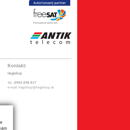
Kontakt:
Hegishop
Tel.:
0905 696 617
e-mail:
hegishop@hegishop.sk
z
ie
 vám