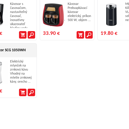
Kávovar s
Kávovar
ML
časovačom,
Prekvapkávací
K
nastaviteľný
kávovar
VL
časovač,
elektrický, príkon
se
inovatívny
500 W, objem ...
ne
ukazovateľ
hladiny vody ...
€
33.90 €
19.80 €
cor SCG 1050WH
Elektrický
mlynček na
zrnkovú kávu
Vhodný na
mletie zrnkovej
kávy, orecho ...
€