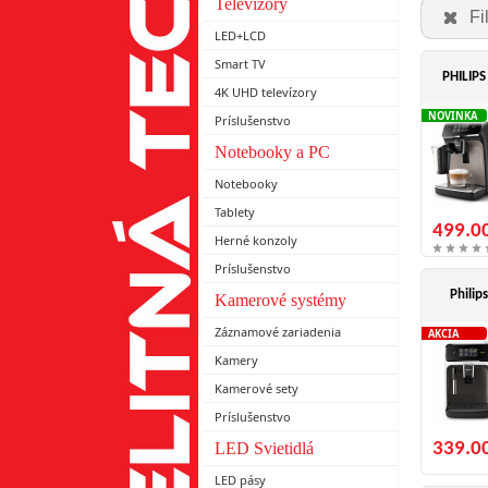
Televízory
Fi
LED+LCD
Smart TV
PHILIPS
4K UHD televízory
NOVINKA
Príslušenstvo
Notebooky a PC
Notebooky
Tablety
499.0
Herné konzoly
Príslušenstvo
Philip
Kamerové systémy
Záznamové zariadenia
AKCIA
Kamery
Kamerové sety
Príslušenstvo
LED Svietidlá
339.0
LED pásy