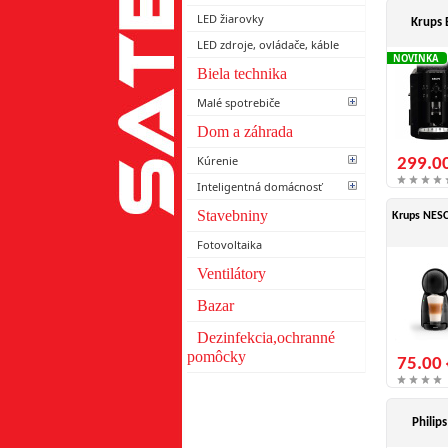
LED žiarovky
Krups 
LED zdroje, ovládače, káble
NOVINKA
Biela technika
Malé spotrebiče
Dom a záhrada
Kúrenie
299.0
Inteligentná domácnosť
Stavebniny
Krups NESC
Fotovoltaika
Ventilátory
Bazar
Dezinfekcia,ochranné
pomôcky
75.00 
Philip