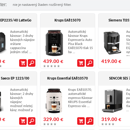
lter:
nie je nastavený žiaden rozšírený filter.
 EP2235/40 LatteGo
Krups EA815070
Siemens TI3
Automatický
Automatický
Au
kávovar; 3 druhy
kávovar Krups
es
kávových nápojov
Espresseria Auto
Si
vrátane
Pisa Black
TI
cappuccina
EA815070 tlak 15
EQ
jedným stlač ...
ba ...
vy
mo
0 €
439.00 €
419.00 €
s Saeco EP 1223/00
Krups Essential EA810570
SENCOR SES 
Automatický
Krups EA810570,
Au
kávovar; 2 druhy
automatické
Es
kávových
espresso Kávovar
pa
nápojov;
KRUPS Essential
do
možnosť mletej
Espresso vás ...
tl
kávy; možnosť p
...
...
0 €
329.00 €
319.00 €