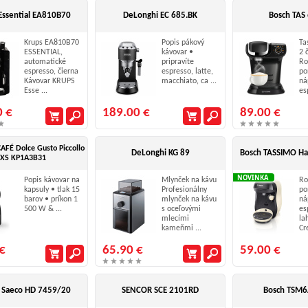
Essential EA810B70
DeLonghi EC 685.BK
Bosch TAS
Krups EA810B70
Popis pákový
Ta
ESSENTIAL,
kávovar •
2 
automatické
pripravíte
Ro
espresso, čierna
espresso, latte,
po
Kávovar KRUPS
macchiato, ca ...
ná
Esse ...
es
0 €
189.00 €
89.00 €
AFÉ Dolce Gusto Piccollo
DeLonghi KG 89
Bosch TASSIMO H
XS KP1A3B31
NOVINKA
Popis kávovar na
Mlynček na kávu
Ro
kapsuly • tlak 15
Profesionálny
po
barov • príkon 1
mlynček na kávu
ná
500 W & ...
s oceľovými
es
mlecími
la
kameňmi ...
Cr
€
65.90 €
59.00 €
s Saeco HD 7459/20
SENCOR SCE 2101RD
Bosch TSM