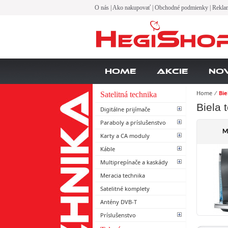
O nás
|
Ako nakupovať
|
Obchodné podmienky
|
Rekla
Home
Akcie
No
Home
⁄
Bie
Satelitná technika
Biela 
Digitálne prijímače
Paraboly a príslušenstvo
M
Karty a CA moduly
Káble
Multiprepínače a kaskády
Meracia technika
Satelitné komplety
Antény DVB-T
Príslušenstvo