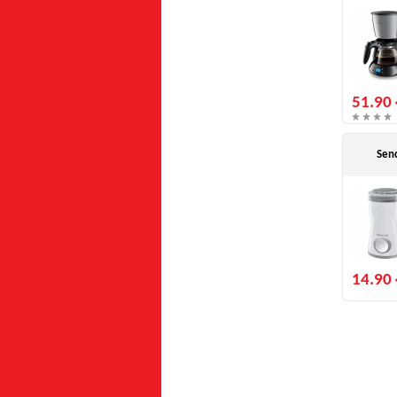
51.90 
Sen
14.90 