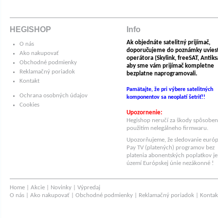
HEGISHOP
Info
Ak objednáte satelitný prijímač,
O nás
doporučujeme do poznámky uvies
Ako nakupovať
operátora (Skylink, freeSAT, Antiksat
Obchodné podmienky
aby sme vám prijímač kompletne
Reklamačný poriadok
bezplatne naprogramovali.
Kontakt
Pamätajte, že pri výbere satelitných
Ochrana osobných údajov
komponentov sa neoplatí šetriť!!
Cookies
Upozornenie:
Hegishop neručí za škody spôsobe
použitím nelegálneho firmwaru.
Upozorňujeme, že sledovanie euró
Pay TV (platených) programov bez
platenia abonentských poplatkov je
území Európskej únie nezákonné !
Home
|
Akcie
|
Novinky
|
Výpredaj
O nás
|
Ako nakupovať
|
Obchodné podmienky
|
Reklamačný poriadok
|
Kontak