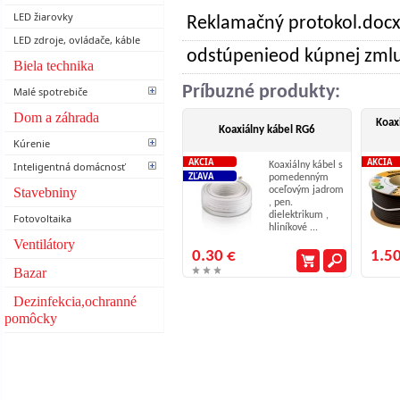
LED žiarovky
Reklamačný protokol.doc
LED zdroje, ovládače, káble
odstúpenieod kúpnej zml
Biela technika
Príbuzné produkty:
Malé spotrebiče
Dom a záhrada
Koax
Koaxiálny kábel RG6
Kúrenie
AKCIA
AKCIA
Inteligentná domácnosť
Koaxiálny kábel s
ZĽAVA
pomedenným
Stavebniny
oceľovým jadrom
, pen.
dielektrikum ,
Fotovoltaika
hliníkové ...
Ventilátory
0.30 €
1.50
Bazar
Dezinfekcia,ochranné
pomôcky