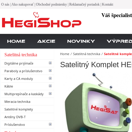
O nás
|
Ako nakupovať
|
Obchodné podmienky
|
Reklamačný poriadok
|
Kontakt
Váš špecialis
Home
Akcie
Novinky
Výpre
Home
⁄
Satelitná technika
⁄
Satelitné komple
Satelitná technika
Satelitný Komplet H
Digitálne prijímače
Paraboly a príslušenstvo
Karty a CA moduly
Káble
Multiprepínače a kaskády
Meracia technika
Satelitné komplety
Antény DVB-T
Príslušenstvo