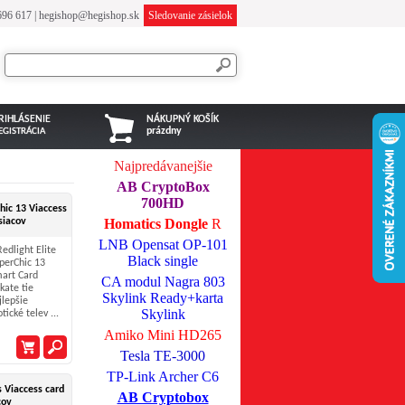
696 617
|
hegishop@hegishop.sk
Sledovanie zásielok
RIHLÁSENIE
NÁKUPNÝ KOŠÍK
prázdny
EGISTRÁCIA
Najpredávanejšie
AB CryptoBox
700HD
hic 13 Viaccess
siacov
Homatics Dongle
R
LNB Opensat OP-101
Redlight Elite
Black single
perChic 13
art Card
CA modul Nagra 803
skate tie
Skylink Ready+karta
jlepšie
Skylink
tické telev ...
Amiko Mini HD265
Tesla TE-3000
TP-Link Archer C6
s Viaccess card
AB Cryptobox
cov