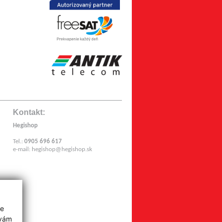
Kontakt:
Hegishop
Tel.:
0905 696 617
e-mail:
hegishop@hegishop.sk
z
ie
 vám