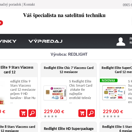
mačný poriadok
|
Kontakt
0905 
Váš špecialista na satelitnú techniku
P
vinky
Výpredaj
R
Výrobca: REDLIGHT
Elite 9 Stars Viaccess
Redlight Elite Chic 7 Viaccess Card
Redlight Elite SuperC
card 12
12 mesiacov
Card 12 me
NOVINKA
edlight Elite 9
S Redlight Elite
S 
Stars Viaccess
Chic Smart Card
Su
card 12 mesiacov
získate tie
Sm
príjem 9 HD
najlepšie
zí
kanálov - Blue Hu
erotické televíz
na
...
...
ero
0 €
229.00 €
229.00 €
ite 8 Stars Viaccess card
Redlight Elite 5 Star
Redlight Elite HD Superpackage
12 mesiacov
6 mesia