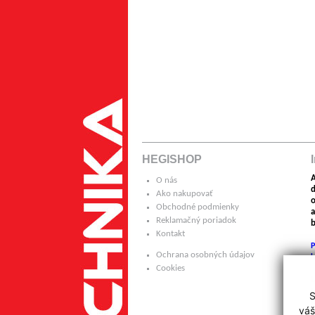
HEGISHOP
A
O nás
Ako nakupovať
o
Obchodné podmienky
a
Reklamačný poriadok
b
Kontakt
P
Ochrana osobných údajov
k
Cookies
H
S
p
váš