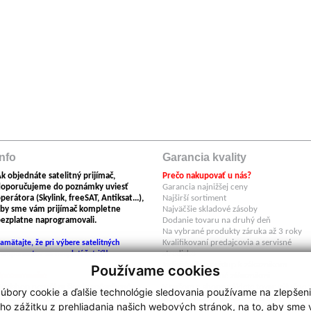
Info
Garancia kvality
k objednáte satelitný prijímač,
Prečo nakupovať u nás?
doporučujeme do poznámky uviesť
Garancia najnižšej ceny
perátora (Skylink, freeSAT, Antiksat...),
Najširší sortiment
by sme vám prijímač kompletne
Najväčšie skladové zásoby
ezplatne naprogramovali.
Dodanie tovaru na druhý deň
Na vybrané produkty záruka až 3 roky
Kvalifikovaní predajcovia a servisné
amätajte, že pri výbere satelitných
stredisko
omponentov sa neoplatí šetriť!!
Individuálny prístup k zákazníkom
Používame cookies
Upozornenie:
Produkty overené zákazníkmi
egishop neručí za škody spôsobené
V našom e-shope nájdete tovar výlučne 
úbory cookie a ďalšie technológie sledovania používame na zlepšen
oužitím nelegálneho firmwaru.
autorizovaných dovozov do SR .
ho zážitku z prehliadania našich webových stránok, na to, aby sme