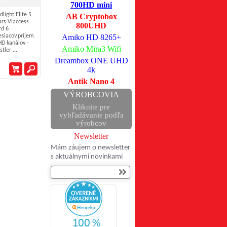
700HD mini
dlight Elite 5
AB Cryptobox
ars Viaccess
800UHD
rd 6
siacov,príjem
Amiko HD 8265+
HD kanálov -
Amiko Mira3 Wifi
tler ...
Dreambox ONE UHD
4k
Antik Nano 4
VÝROBCOVIA
Kliknite pre
vyhľadávanie podľa
výrobcov
Newsletter
Mám záujem o newsletter
s aktuálnymi novinkami