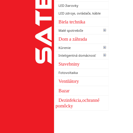
LED žiarovky
LED zdroje, ovládače, káble
Biela technika
Malé spotrebiče
Dom a záhrada
Kúrenie
Inteligentná domácnosť
Stavebniny
Fotovoltaika
Ventilátory
Bazar
Dezinfekcia,ochranné
pomôcky