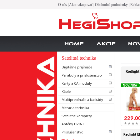
O nás
|
Ako nakupovať
|
Obchodné podmienky
|
Rekla
Home
Akcie
No
Satelitná technika
Digitálne prijímače
Redlight 
Paraboly a príslušenstvo
Karty a CA moduly
NOVINKA
Káble
Multiprepínače a kaskády
Meracia technika
Satelitné komplety
229.0
Antény DVB-T
Príslušenstvo
Redlight El