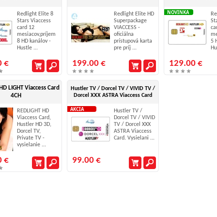
NOVINKA
Redlight Elite 8
Redlight Elite HD
Re
Stars Viaccess
Superpackage
St
card 12
VIACCESS -
ca
mesiacov,príjem
oficiálna
me
8 HD kanálov -
prístupová karta
5 
Hustle ...
pre príj ...
Hus
0 €
199.00 €
129.00 €
HD LIGHT Viaccess Card
Hustler TV / Dorcel TV / VIVID TV /
4CH
Dorcel XXX ASTRA Viaccess Card
AKCIA
REDLIGHT HD
Hustler TV /
Viaccess Card,
Dorcel TV / VIVID
Hustler HD 3D,
TV / Dorcel XXX
Dorcel TV,
ASTRA Viaccess
Private TV -
Card. Vysielani ...
vysielanie ...
0 €
99.00 €