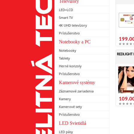
Televízory
LED+LCD
Smart TV
4K UHD televízory
Príslušenstvo
199.0
Notebooky a PC
Notebooky
REDLIGHT 
Tablety
Herné konzoly
Príslušenstvo
Kamerové systémy
Záznamové zariadenia
109.0
Kamery
Kamerové sety
Príslušenstvo
LED Svietidlá
LED pásy