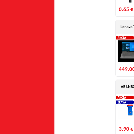
0.65 €
Lenovo
AKCIA
449.0
AB LNB0
AKCIA
ZĽAVA
3.90 €