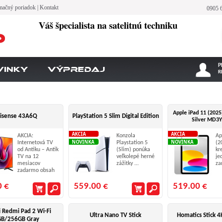
mačný poriadok
|
Kontakt
0905 
Váš špecialista na satelitnú techniku
P
vinky
Výpredaj
R
Apple iPad 11 (202
isense 43A6Q
PlayStation 5 Slim Digital Edition
Silver MD3
AKCIA
AKCIA
AKCIA:
Konzola
Ap
NOVINKA
NOVINKA
Internetová TV
Playstation 5
(2
od Antiku – Antik
(Slim) ponúka
kr
TV na 12
veľkolepé herné
je
mesiacov
zážitky ...
zar
zadarmo obsah
...
0 €
559.00 €
519.00 €
 Redmi Pad 2 Wi-Fi
Ultra Nano TV Stick
Homatics Stick 4
GB/256GB Gray