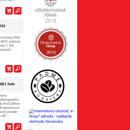
čený hlav ...
 765
restriálny DVB-
 HEVC prijímač
iko T 765
stnosti: ...
B01 Twin
novo
jdostupnejšia
da Red Edition
B konvertorov
našej ponuke
e HD ...