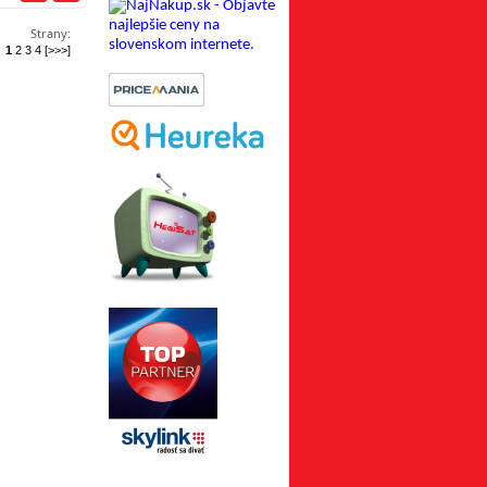
Strany:
1
2
3
4
[>>>]