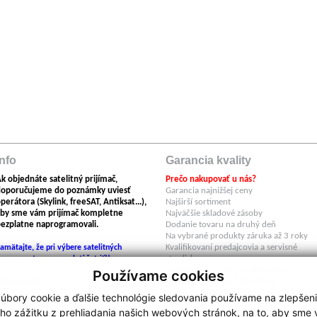
Info
Garancia kvality
k objednáte satelitný prijímač,
Prečo nakupovať u nás?
doporučujeme do poznámky uviesť
Garancia najnižšej ceny
perátora (Skylink, freeSAT, Antiksat...),
Najširší sortiment
by sme vám prijímač kompletne
Najväčšie skladové zásoby
ezplatne naprogramovali.
Dodanie tovaru na druhý deň
Na vybrané produkty záruka až 3 roky
Kvalifikovaní predajcovia a servisné
amätajte, že pri výbere satelitných
stredisko
omponentov sa neoplatí šetriť!!
Individuálny prístup k zákazníkom
Používame cookies
Upozornenie:
Produkty overené zákazníkmi
egishop neručí za škody spôsobené
V našom e-shope nájdete tovar výlučne 
úbory cookie a ďalšie technológie sledovania používame na zlepšen
oužitím nelegálneho firmwaru.
autorizovaných dovozov do SR .
ho zážitku z prehliadania našich webových stránok, na to, aby sme