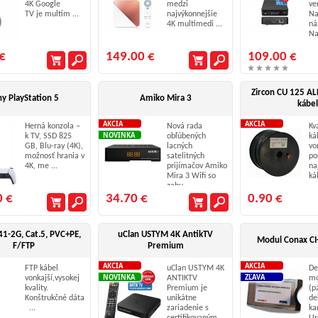
4K Google
medzi
ve
TV je multim ...
najvýkonnejšie
Na
4K multimedi ...
ná
Na
...
€
149.00 €
109.00 €
Zircon CU 125 AL
y PlayStation 5
Amiko Mira 3
kábel
AKCIA
AKCIA
Herná konzola –
Nová rada
Kv
NOVINKA
k TV, SSD 825
obľúbených
ká
GB, Blu-ray (4K),
lacných
vo
možnosť hrania v
satelitných
po
4K, me ...
prijímačov Amiko
na
Mira 3 Wifi so
ká
zabu ...
0 €
34.70 €
0.90 €
1-2G, Cat.5, PVC+PE,
uClan USTYM 4K AntikTV
Modul Conax CI+
F/FTP
Premium
AKCIA
AKCIA
FTP kábel
uClan USTYM 4K
De
NOVINKA
ZĽAVA
vonkajší,vysokej
ANTIKTV
mo
kvality.
Premium je
(p
Konštrukčné dáta
unikátne
de
...
zariadenie s
ka