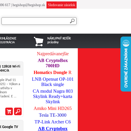
696 617
|
hegishop@hegishop.sk
Sledovanie zásielok
RIHLÁSENIE
NÁKUPNÝ KOŠÍK
prázdny
EGISTRÁCIA
Najpredávanejšie
AB CryptoBox
700HD
5) 128GB Wi-Fi
Y4HC/A
Homatics Dongle
R
LNB Opensat OP-101
ple iPad 11
Black single
025) – Výkon a
eativita v
CA modul Nagra 803
dnom
Skylink Ready+karta
iadení. E ...
Skylink
Amiko Mini HD265
Tesla TE-3000
TP-Link Archer C6
K Google TV
AB Cryptobox