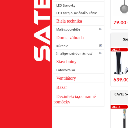
LED žiarovky
LED zdroje, ovládače, káble
Biela technika
79.00 
Malé spotrebiče
Dom a záhrada
Son
Kúrenie
AKCIA
Inteligentná domácnosť
Stavebniny
Fotovoltaika
Ventilátory
639.0
Bazar
CAVEL 54
Dezinfekcia,ochranné
pomôcky
AKCIA