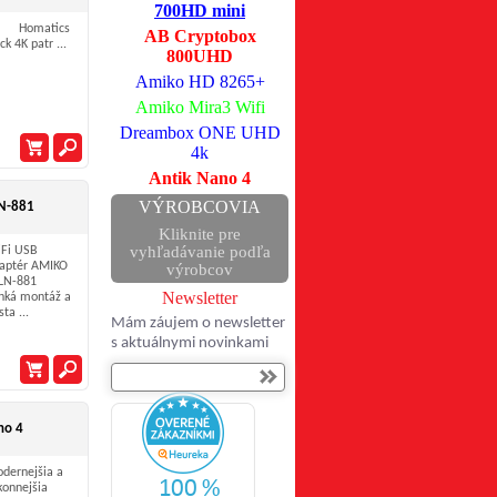
700HD mini
omatics
AB Cryptobox
ck 4K patr ...
800UHD
Amiko HD 8265+
Amiko Mira3 Wifi
Dreambox ONE UHD
4k
Antik Nano 4
VÝROBCOVIA
N-881
Kliknite pre
vyhľadávanie podľa
Fi USB
aptér AMIKO
výrobcov
LN-881
Newsletter
hká montáž a
ta ...
Mám záujem o newsletter
s aktuálnymi novinkami
no 4
dernejšia a
konnejšia