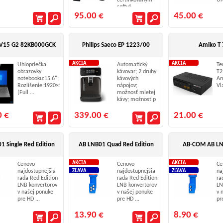
certifikovaným
Ur
softvé ...
95.00 €
45.00 €
 V15 G2 82KB000GCK
Philips Saeco EP 1223/00
Amiko T
AKCIA
AKCIA
Uhlopriečka
Automatický
Te
obrazovky
kávovar; 2 druhy
T2
notebooku:15.6";
kávových
Am
Rozlíšenie:1920×1080
nápojov;
Vla
(Full ...
možnosť mletej
kávy; možnosť p
...
0 €
339.00 €
21.00 €
1 Single Red Edition
AB LNB01 Quad Red Edition
AB-COM AB LN
AKCIA
AKCIA
Cenovo
Cenovo
Ce
ZĽAVA
ZĽAVA
najdostupnejšia
najdostupnejšia
na
rada Red Edition
rada Red Edition
ra
LNB konvertorov
LNB konvertorov
LN
v našej ponuke
v našej ponuke
v 
pre HD ...
pre HD ...
pr
13.90 €
8.90 €