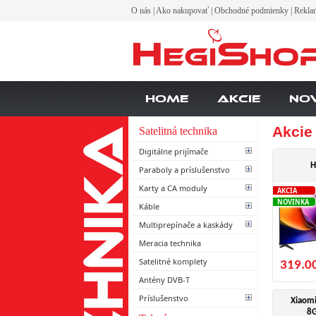
O nás
|
Ako nakupovať
|
Obchodné podmienky
|
Rekla
Home
Akcie
No
Akcie
Satelitná technika
Digitálne prijímače
H
Paraboly a príslušenstvo
Karty a CA moduly
AKCIA
NOVINKA
Káble
Multiprepínače a kaskády
Meracia technika
Satelitné komplety
319.0
Antény DVB-T
Príslušenstvo
Xiaomi
8