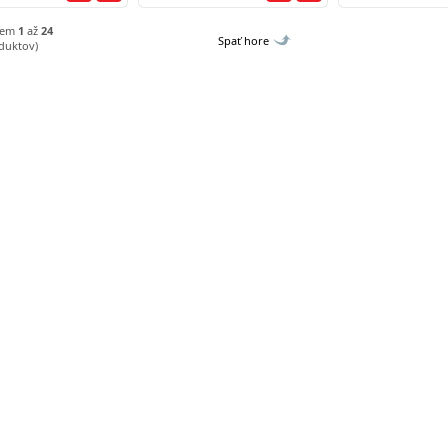
jem
1
až
24
Spať hore
duktov)