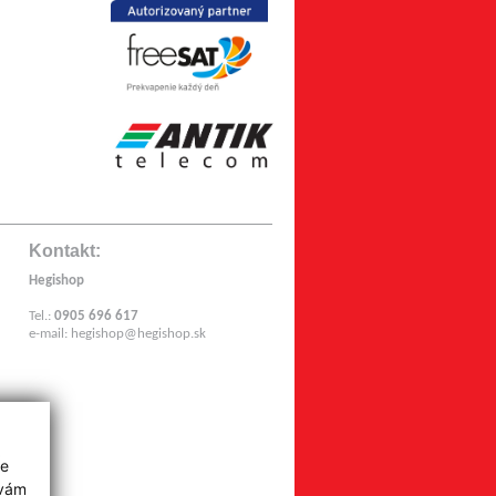
Kontakt:
Hegishop
Tel.:
0905 696 617
e-mail:
hegishop@hegishop.sk
z
ie
 vám