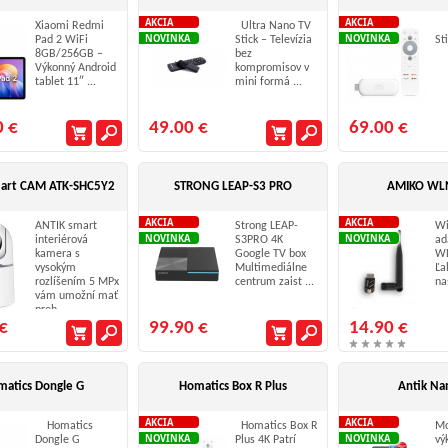
AKCIA
AKCIA
Xiaomi Redmi
Ultra Nano TV
H
NOVINKA
NOVINKA
Pad 2 WiFi
Stick – Televízia
Sti
8GB/256GB –
bez
Výkonný Android
kompromisov v
tablet 11″ ...
mini formá ...
0 €
49.00 €
69.00 €
mart CAM ATK-SHC5Y2
STRONG LEAP-S3 PRO
AMIKO WL
AKCIA
AKCIA
ANTIK smart
Strong LEAP-
Wi
NOVINKA
NOVINKA
interiérová
S3PRO 4K
ad
kamera s
Google TV box
W
vysokým
Multimediálne
Ľa
rozlíšením 5 MPx
centrum zaist ...
nas
vám umožní mať
preh ...
€
99.90 €
14.90 €
atics Dongle G
Homatics Box R Plus
Antik Na
AKCIA
AKCIA
Homatics
Homatics Box R
Mo
NOVINKA
NOVINKA
Dongle G
Plus 4K Patrí
vý