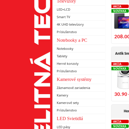
Televízory
AKCIA
LED+LCD
NOVINKA
Smart TV
4K UHD televízory
Príslušenstvo
208.0
Notebooky a PC
Notebooky
Antik S
Tablety
Herné konzoly
AKCIA
NOVINKA
Príslušenstvo
Kamerové systémy
Záznamové zariadenia
30.90 
Kamery
Kamerové sety
Príslušenstvo
Hom
LED Svietidlá
AKCIA
NOVINKA
LED pásy