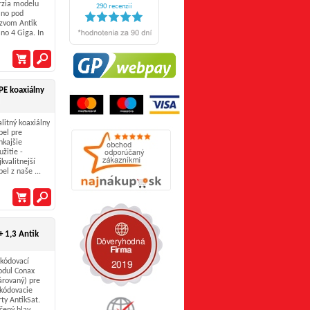
rzia modelu
no pod
zvom Antik
no 4 Giga. In
PE koaxiálny
alitný koaxiálny
bel pre
nkajšie
užitie -
jkvalitnejší
bel z naše ...
 1,3 Antik
kódovací
dul Conax
árovaný) pre
kódovacie
rty AntikSat.