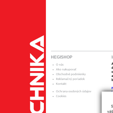
HEGISHOP
A
O nás
Ako nakupovať
o
Obchodné podmienky
a
Reklamačný poriadok
b
Kontakt
P
Ochrana osobných údajov
k
Cookies
H
S
p
váš