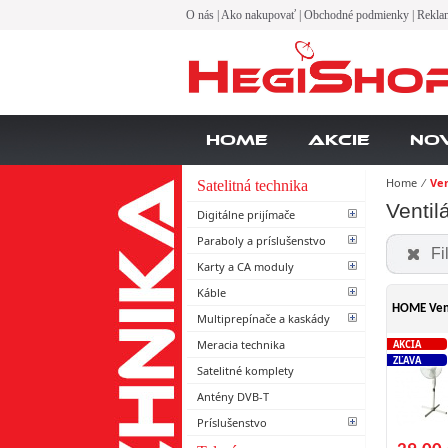
O nás
|
Ako nakupovať
|
Obchodné podmienky
|
Rekla
Home
Akcie
No
Home
⁄
Ven
Satelitná technika
Ventil
Digitálne prijímače
Paraboly a príslušenstvo
Fi
Karty a CA moduly
Káble
HOME Vent
Multiprepínače a kaskády
Meracia technika
AKCIA
ZĽAVA
Satelitné komplety
Antény DVB-T
Príslušenstvo