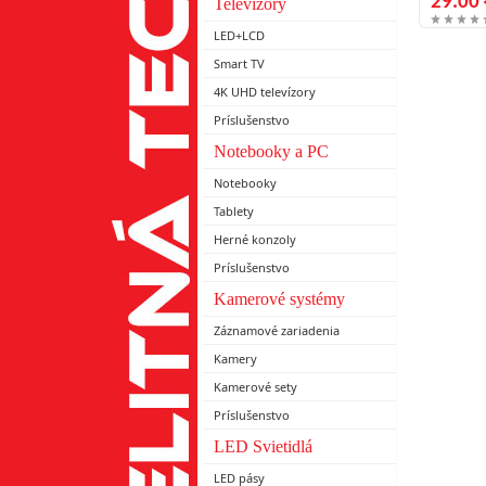
29.00 
Televízory
LED+LCD
Smart TV
4K UHD televízory
Príslušenstvo
Notebooky a PC
Notebooky
Tablety
Herné konzoly
Príslušenstvo
Kamerové systémy
Záznamové zariadenia
Kamery
Kamerové sety
Príslušenstvo
LED Svietidlá
LED pásy