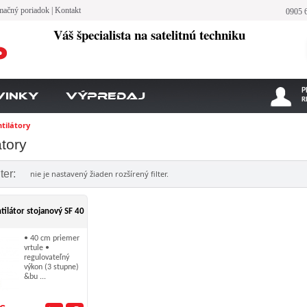
mačný poriadok
|
Kontakt
0905 
Váš špecialista na satelitnú techniku
P
vinky
Výpredaj
R
tilátory
átory
lter:
nie je nastavený žiaden rozšírený filter.
ilátor stojanový SF 40
• 40 cm priemer
vrtule •
regulovateľný
výkon (3 stupne)
&bu ...