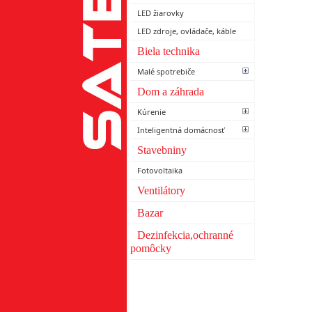
LED žiarovky
LED zdroje, ovládače, káble
Biela technika
Malé spotrebiče
Dom a záhrada
Kúrenie
Inteligentná domácnosť
Stavebniny
Fotovoltaika
Ventilátory
Bazar
Dezinfekcia,ochranné
pomôcky