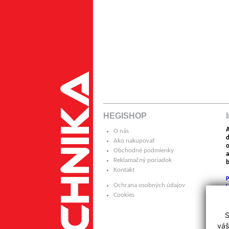
HEGISHOP
A
O nás
Ako nakupovať
o
Obchodné podmienky
a
Reklamačný poriadok
b
Kontakt
P
Ochrana osobných údajov
k
Cookies
H
S
p
váš