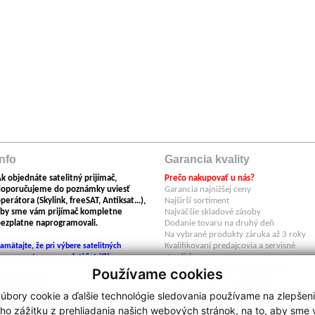
Info
Garancia kvality
k objednáte satelitný prijímač,
Prečo nakupovať u nás?
doporučujeme do poznámky uviesť
Garancia najnižšej ceny
perátora (Skylink, freeSAT, Antiksat...),
Najširší sortiment
by sme vám prijímač kompletne
Najväčšie skladové zásoby
ezplatne naprogramovali.
Dodanie tovaru na druhý deň
Na vybrané produkty záruka až 3 roky
Kvalifikovaní predajcovia a servisné
amätajte, že pri výbere satelitných
stredisko
omponentov sa neoplatí šetriť!!
Individuálny prístup k zákazníkom
Používame cookies
Upozornenie:
Produkty overené zákazníkmi
egishop neručí za škody spôsobené
V našom e-shope nájdete tovar výlučne 
úbory cookie a ďalšie technológie sledovania používame na zlepšen
oužitím nelegálneho firmwaru.
autorizovaných dovozov do SR .
ho zážitku z prehliadania našich webových stránok, na to, aby sme