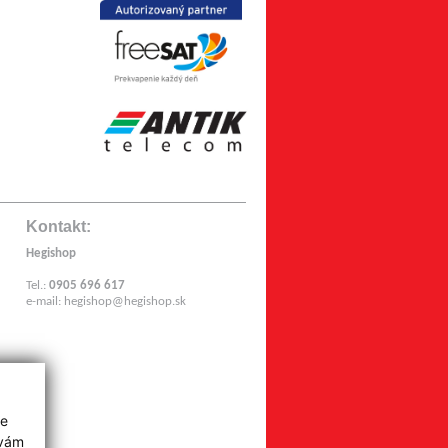
Kontakt:
Hegishop
Tel.:
0905 696 617
e-mail:
hegishop@hegishop.sk
z
ie
 vám