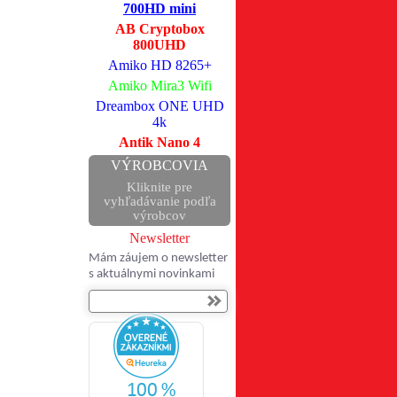
700HD mini
AB Cryptobox
800UHD
Amiko HD 8265+
Amiko Mira3 Wifi
Dreambox ONE UHD
4k
Antik Nano 4
VÝROBCOVIA
Kliknite pre
vyhľadávanie podľa
výrobcov
Newsletter
Mám záujem o newsletter
s aktuálnymi novinkami