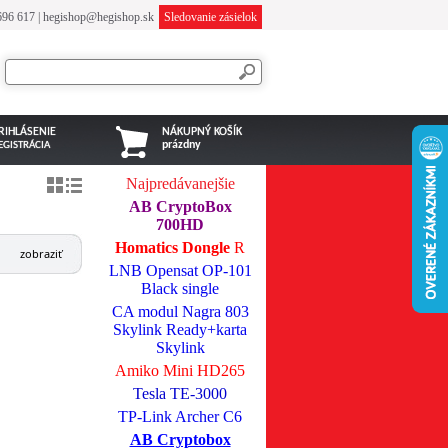
696 617
|
hegishop@hegishop.sk
Sledovanie zásielok
RIHLÁSENIE
NÁKUPNÝ KOŠÍK
prázdny
EGISTRÁCIA
Najpredávanejšie
AB CryptoBox
700HD
Homatics Dongle
R
zobraziť
LNB Opensat OP-101
Black single
CA modul Nagra 803
Skylink Ready+karta
Skylink
Amiko Mini HD265
Tesla TE-3000
TP-Link Archer C6
AB Cryptobox