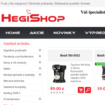
O nás
|
Ako nakupovať
|
Obchodné podmienky
|
Reklamačný poriadok
|
Kontakt
Váš špecialis
Home
Akcie
Novinky
Výpre
Satelitná technika
Digitálne prijímače
Bosch TAS 6502
Bosch
Paraboly a príslušenstvo
Karty a CA moduly
NOVIN
Tassimo My Way
Káble
2 čierny
Rozmanitá
Multiprepínače a kaskády
ponuka teplých
nápojov silné
Meracia technika
espresso, ...
Satelitné komplety
89.00 €
59.
Antény DVB-T
Príslušenstvo