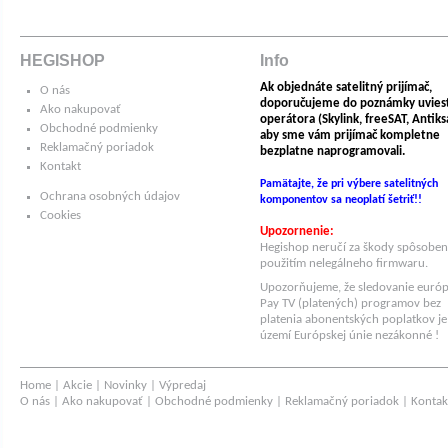
HEGISHOP
Info
Ak objednáte satelitný prijímač,
O nás
doporučujeme do poznámky uvies
Ako nakupovať
operátora (Skylink, freeSAT, Antiksat
Obchodné podmienky
aby sme vám prijímač kompletne
Reklamačný poriadok
bezplatne naprogramovali.
Kontakt
Pamätajte, že pri výbere satelitných
Ochrana osobných údajov
komponentov sa neoplatí šetriť!!
Cookies
Upozornenie:
Hegishop neručí za škody spôsobe
použitím nelegálneho firmwaru.
Upozorňujeme, že sledovanie euró
Pay TV (platených) programov bez
platenia abonentských poplatkov je
území Európskej únie nezákonné !
Home
|
Akcie
|
Novinky
|
Výpredaj
O nás
|
Ako nakupovať
|
Obchodné podmienky
|
Reklamačný poriadok
|
Kontak