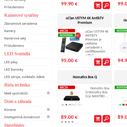
99.90 €
99.
Príslušenstvo
Kamerové systémy
uClan USTYM 4K AntikTV
Ho
Premium
Záznamové zariadenia
Kamery
AKCIA
NOVIN
uClan USTYM 4K
NOVINKA
ANTIKTV
Kamerové sety
Premium je
unikátne
Príslušenstvo
zariadenie s
certifikovaným
LED Svietidlá
softvé ...
95.00 €
94.
LED pásy
LED žiarovky
LED zdroje, ovládače, káble
Homatics Box Q
Biela technika
AKCIA
NOVIN
Homatics Box
Q Homatics Box
Malé spotrebiče
Q je NAJVÝKO ...
Dom a záhrada
Kúrenie
Inteligentná domácnosť
89.00 €
89.
Stavebniny