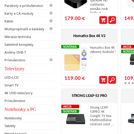
špičkové HD
rozlíšenie,
Paraboly a príslušenstvo
ponúka zvuk
Karty a CA moduly
Dolby A ...
179.00 €
149
Káble
Multiprepínače a kaskády
Homatics Box 4K V2
Meracia technika
Satelitné komplety
NOVINKA
AKCIA
Homatics Box 4K V2
NOVIN
Antény DVB-T
výkonný Android TV box&n
...
Príslušenstvo
Televízory
LED+LCD
119.00 €
109
Smart TV
4K UHD televízory
STRONG LEAP-S3 PRO
Príslušenstvo
AKCIA
Strong LEAP-
Notebooky a PC
NOVINKA
S3PRO 4K
Google TV box
Notebooky
Multimediálne
centrum zaist ...
Tablety
Herné konzoly