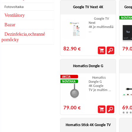
Fotovoltaika
Google TV Next 4K
Goog
Ventilátory
NOVIN
Google TV
Next
Bazar
4K je multimediálne
...
Dezinfekcia,ochranné
pomôcky
82.90 €
79.
Homatics Dongle G
AKCIA
Homatics
NOVINKA
Dongle G
4K Google
TV je multim ...
79.00 €
69.
Homatics Stick 4K Google TV