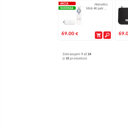
AKCIA
Homatics
NOVINKA
Stick 4K patr ...
69.00 €
69.
Zobrazujem
1
až
24
(z
33
produktov)