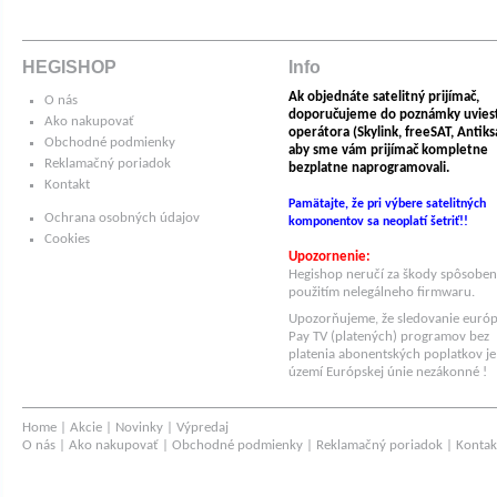
HEGISHOP
Info
Ak objednáte satelitný prijímač,
O nás
doporučujeme do poznámky uvies
Ako nakupovať
operátora (Skylink, freeSAT, Antiksat
Obchodné podmienky
aby sme vám prijímač kompletne
Reklamačný poriadok
bezplatne naprogramovali.
Kontakt
Pamätajte, že pri výbere satelitných
Ochrana osobných údajov
komponentov sa neoplatí šetriť!!
Cookies
Upozornenie:
Hegishop neručí za škody spôsobe
použitím nelegálneho firmwaru.
Upozorňujeme, že sledovanie euró
Pay TV (platených) programov bez
platenia abonentských poplatkov je
území Európskej únie nezákonné !
Home
|
Akcie
|
Novinky
|
Výpredaj
O nás
|
Ako nakupovať
|
Obchodné podmienky
|
Reklamačný poriadok
|
Kontak