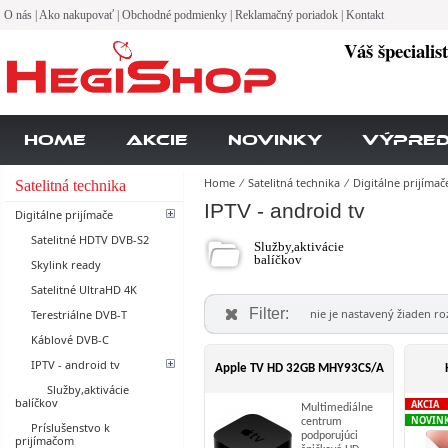
O nás
|
Ako nakupovať
|
Obchodné podmienky
|
Reklamačný poriadok
|
Kontakt
Váš špecialis
Home
Akcie
Novinky
Výpre
Home
⁄
Satelitná technika
⁄
Digitálne prijímač
Satelitná technika
IPTV - android tv
Digitálne prijímače
Satelitné HDTV DVB-S2
Služby,aktivácie
balíčkov
Skylink ready
Satelitné UltraHD 4K
Filter:
nie je nastavený žiaden rozš
Terestriálne DVB-T
Káblové DVB-C
IPTV - android tv
Apple TV HD 32GB MHY93CS/A
Služby,aktivácie
balíčkov
AKCIA
Multimediálne
NOVIN
centrum
Príslušenstvo k
podporujúci
prijímačom