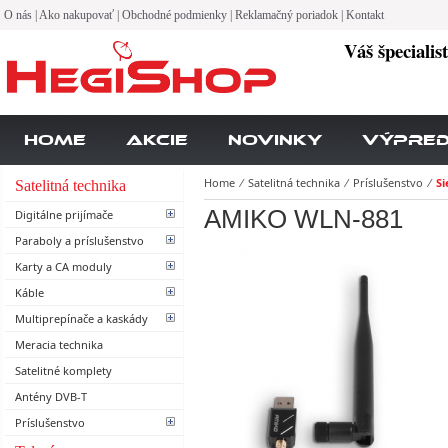
O nás
|
Ako nakupovať
|
Obchodné podmienky
|
Reklamačný poriadok
|
Kontakt
Váš špecialis
Home
Akcie
Novinky
Výpre
Home
⁄
Satelitná technika
⁄
Príslušenstvo
⁄
Si
Satelitná technika
AMIKO WLN-881
Digitálne prijímače
Paraboly a príslušenstvo
Karty a CA moduly
Káble
Multiprepínače a kaskády
Meracia technika
Satelitné komplety
Antény DVB-T
Príslušenstvo