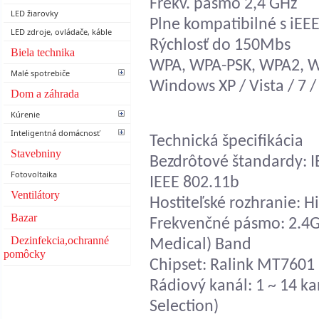
Frekv. pásmo 2,4 GHz
LED žiarovky
Plne kompatibilné s iEE
LED zdroje, ovládače, káble
Rýchlosť do 150Mbs
Biela technika
WPA, WPA-PSK, WPA2, W
Malé spotrebiče
Windows XP / Vista / 7 / 
Dom a záhrada
Kúrenie
Inteligentná domácnosť
Technická špecifikácia
Stavebniny
Bezdrôtové štandardy: I
Fotovoltaika
IEEE 802.11b
Ventilátory
Hostiteľské rozhranie: 
Bazar
Frekvenčné pásmo: 2.4GH
Dezinfekcia,ochranné
Medical) Band
pomôcky
Chipset: Ralink MT7601
Rádiový kanál: 1 ~ 14 k
Selection)