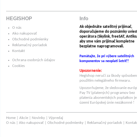
HEGISHOP
Info
Ak objednáte satelitný prijímač,
O nás
doporučujeme do poznámky uvies
Ako nakupovať
operátora (Skylink, freeSAT, Antiksat
Obchodné podmienky
aby sme vám prijímač kompletne
Reklamačný poriadok
bezplatne naprogramovali.
Kontakt
Pamätajte, že pri výbere satelitných
Ochrana osobných údajov
komponentov sa neoplatí šetriť!!
Cookies
Upozornenie:
Hegishop neručí za škody spôsobe
použitím nelegálneho firmwaru.
Upozorňujeme, že sledovanie euró
Pay TV (platených) programov bez
platenia abonentských poplatkov je
území Európskej únie nezákonné !
Home
|
Akcie
|
Novinky
|
Výpredaj
O nás
|
Ako nakupovať
|
Obchodné podmienky
|
Reklamačný poriadok
|
Kontak