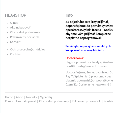
HEGISHOP
Info
Ak objednáte satelitný prijímač,
O nás
doporučujeme do poznámky uvies
Ako nakupovať
operátora (Skylink, freeSAT, Antiksat
Obchodné podmienky
aby sme vám prijímač kompletne
Reklamačný poriadok
bezplatne naprogramovali.
Kontakt
Pamätajte, že pri výbere satelitných
Ochrana osobných údajov
komponentov sa neoplatí šetriť!!
Cookies
Upozornenie:
Hegishop neručí za škody spôsobe
použitím nelegálneho firmwaru.
Upozorňujeme, že sledovanie euró
Pay TV (platených) programov bez
platenia abonentských poplatkov je
území Európskej únie nezákonné !
Home
|
Akcie
|
Novinky
|
Výpredaj
O nás
|
Ako nakupovať
|
Obchodné podmienky
|
Reklamačný poriadok
|
Kontak