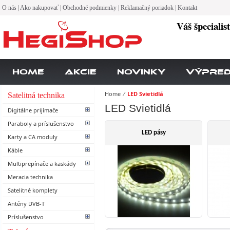
O nás
|
Ako nakupovať
|
Obchodné podmienky
|
Reklamačný poriadok
|
Kontakt
Váš špecialis
Home
Akcie
Novinky
Výpre
Home
⁄
LED Svietidlá
Satelitná technika
LED Svietidlá
Digitálne prijímače
Paraboly a príslušenstvo
LED pásy
Karty a CA moduly
Káble
Multiprepínače a kaskády
Meracia technika
Satelitné komplety
Antény DVB-T
Príslušenstvo