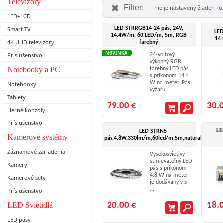
Televízory
Filter:
nie je nastavený žiaden rozš
LED+LCD
Smart TV
LED STRRGB14-24 pás, 24V,
LED
14.4W/m, 60 LED/m, 5m, RGB
14.
4K UHD televízory
farebný
NOVINKA
Príslušenstvo
24-voltový
výkonný RGB
Notebooky a PC
farebný LED pás
s príkonom 14.4
W na meter. Pás
Notebooky
vyžaru ...
Tablety
79.00 €
30.
Herné konzoly
Príslušenstvo
LE
LED STRN5
Kamerové systémy
pás,4.8W,330lm/m,60led/m,5m,natural
Záznamové zariadenia
Vysokosvietivý
stmievateľný LED
Kamery
pás s príkonom
4.8 W na meter
Kamerové sety
je dodávaný v 5
...
Príslušenstvo
LED Svietidlá
20.00 €
18.
LED pásy