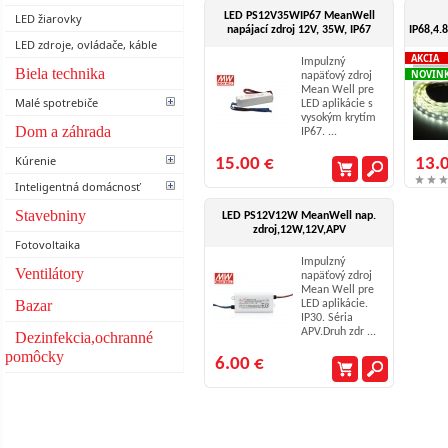
LED PS12V35WIP67 MeanWell
LED žiarovky
napájací zdroj 12V, 35W, IP67
IP68,4
LED zdroje, ovládače, káble
AKCIA
Impulzný
Biela technika
NOVIN
napäťový zdroj
Mean Well pre
Malé spotrebiče
LED aplikácie s
vysokým krytím
Dom a záhrada
IP67. ...
Kúrenie
15.00 €
13.
Inteligentná domácnosť
Stavebniny
LED PS12V12W MeanWell nap.
zdroj,12W,12V,APV
Fotovoltaika
Impulzný
Ventilátory
napäťový zdroj
Mean Well pre
Bazar
LED aplikácie.
IP30. Séria
APV.Druh zdr ...
Dezinfekcia,ochranné
pomôcky
6.00 €