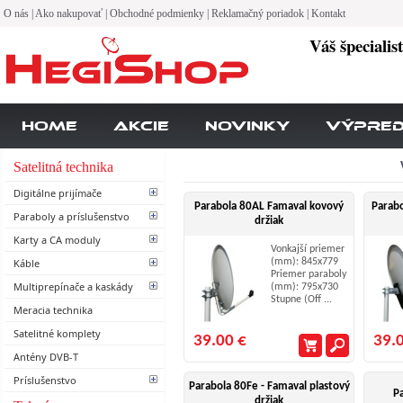
O nás
|
Ako nakupovať
|
Obchodné podmienky
|
Reklamačný poriadok
|
Kontakt
Váš špecialis
Home
Akcie
Novinky
Výpre
Satelitná technika
Digitálne prijímače
Parabola 80AL Famaval kovový
Parabo
Paraboly a príslušenstvo
držiak
Karty a CA moduly
Vonkajší priemer
Káble
(mm): 845x779
Priemer paraboly
Multiprepínače a kaskády
(mm): 795x730
Stupne (Off ...
Meracia technika
Satelitné komplety
39.00 €
39.
Antény DVB-T
Príslušenstvo
Parabola 80Fe - Famaval plastový
P
držiak