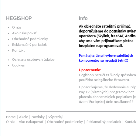
HEGISHOP
Info
Ak objednáte satelitný prijímač,
O nás
doporučujeme do poznámky uvies
Ako nakupovať
operátora (Skylink, freeSAT, Antiksat
Obchodné podmienky
aby sme vám prijímač kompletne
Reklamačný poriadok
bezplatne naprogramovali.
Kontakt
Pamätajte, že pri výbere satelitných
Ochrana osobných údajov
komponentov sa neoplatí šetriť!!
Cookies
Upozornenie:
Hegishop neručí za škody spôsobe
použitím nelegálneho firmwaru.
Upozorňujeme, že sledovanie euró
Pay TV (platených) programov bez
platenia abonentských poplatkov je
území Európskej únie nezákonné !
Home
|
Akcie
|
Novinky
|
Výpredaj
O nás
|
Ako nakupovať
|
Obchodné podmienky
|
Reklamačný poriadok
|
Kontak