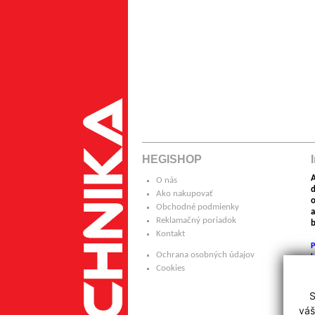
HEGISHOP
A
O nás
Ako nakupovať
o
Obchodné podmienky
a
Reklamačný poriadok
b
Kontakt
P
Ochrana osobných údajov
k
Cookies
H
S
p
váš