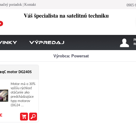
mačný poriadok
|
Kontakt
0905 
Váš špecialista na satelitnú techniku
P
vinky
Výpredaj
R
Výrobca: Powersat
SeqC motor DG240S
Motor má o 30%
vyššiu rýchlosť
otáčanie ako
predchádzajúce
typy motorov
(DG24 ...
€