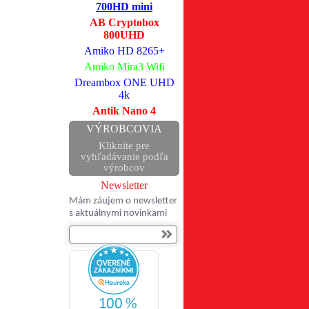
700HD mini
AB Cryptobox
800UHD
Amiko HD 8265+
Amiko Mira3 Wifi
Dreambox ONE UHD
4k
Antik Nano 4
VÝROBCOVIA
Kliknite pre
vyhľadávanie podľa
výrobcov
Newsletter
Mám záujem o newsletter
s aktuálnymi novinkami