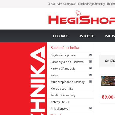
O nás
|
Ako nakupovať
|
Obchodné podmienky
|
Rekla
Home
Akcie
No
Satelitná technika
Digitálne prijímače
Sat Di
Paraboly a príslušenstvo
Karty a CA moduly
Káble
Multiprepínače a kaskády
Meracia technika
Satelitné komplety
89.00 
Antény DVB-T
Príslušenstvo