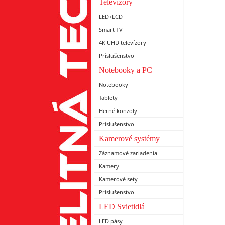
Televízory
LED+LCD
Smart TV
4K UHD televízory
Príslušenstvo
Notebooky a PC
Notebooky
Tablety
Herné konzoly
Príslušenstvo
Kamerové systémy
Záznamové zariadenia
Kamery
Kamerové sety
Príslušenstvo
LED Svietidlá
LED pásy