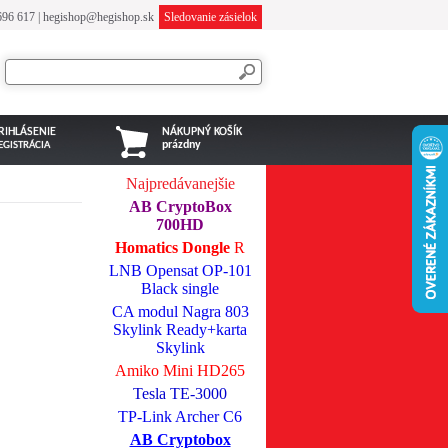
696 617
|
hegishop@hegishop.sk
Sledovanie zásielok
RIHLÁSENIE
NÁKUPNÝ KOŠÍK
prázdny
EGISTRÁCIA
Najpredávanejšie
AB CryptoBox
700HD
Homatics Dongle
R
LNB Opensat OP-101
Black single
CA modul Nagra 803
Skylink Ready+karta
Skylink
Amiko Mini HD265
Tesla TE-3000
TP-Link Archer C6
AB Cryptobox