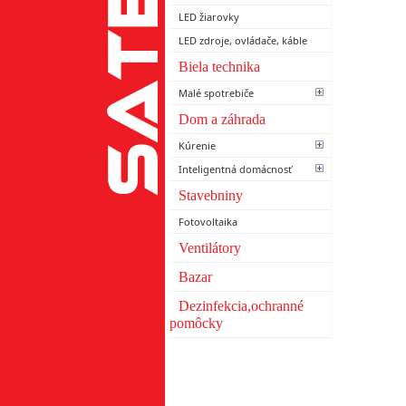
LED žiarovky
LED zdroje, ovládače, káble
Biela technika
Malé spotrebiče
Dom a záhrada
Kúrenie
Inteligentná domácnosť
Stavebniny
Fotovoltaika
Ventilátory
Bazar
Dezinfekcia,ochranné
pomôcky