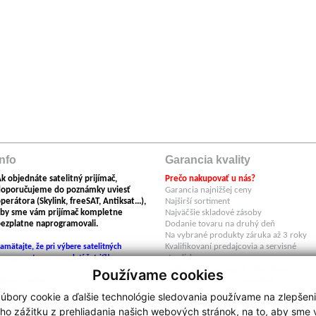
Info
Garancia kvality
k objednáte satelitný prijímač,
Prečo nakupovať u nás?
doporučujeme do poznámky uviesť
Garancia najnižšej ceny
perátora (Skylink, freeSAT, Antiksat...),
Najširší sortiment
by sme vám prijímač kompletne
Najväčšie skladové zásoby
ezplatne naprogramovali.
Dodanie tovaru na druhý deň
Na vybrané produkty záruka až 3 roky
Kvalifikovaní predajcovia a servisné
amätajte, že pri výbere satelitných
stredisko
omponentov sa neoplatí šetriť!!
Individuálny prístup k zákazníkom
Používame cookies
Upozornenie:
Produkty overené zákazníkmi
egishop neručí za škody spôsobené
V našom e-shope nájdete tovar výlučne 
úbory cookie a ďalšie technológie sledovania používame na zlepšen
oužitím nelegálneho firmwaru.
autorizovaných dovozov do SR .
ho zážitku z prehliadania našich webových stránok, na to, aby sme