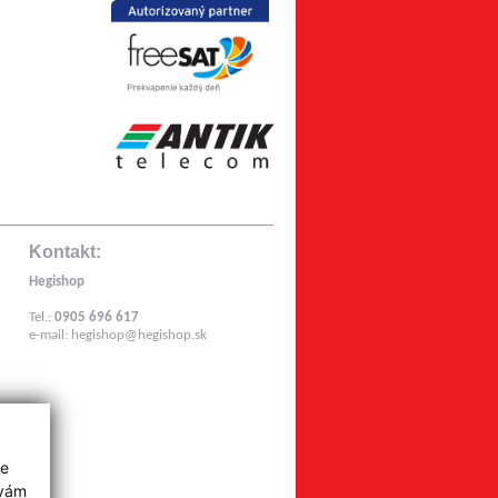
Kontakt:
Hegishop
Tel.:
0905 696 617
e-mail:
hegishop@hegishop.sk
z
ie
 vám