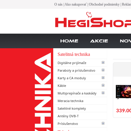
O nás
|
Ako nakupovať
|
Obchodné podmienky
|
Rekla
Home
Akcie
No
Satelitná technika
Digitálne prijímače
Paraboly a príslušenstvo
Karty a CA moduly
Káble
Multiprepínače a kaskády
Meracia technika
Satelitné komplety
339.0
Antény DVB-T
Príslušenstvo