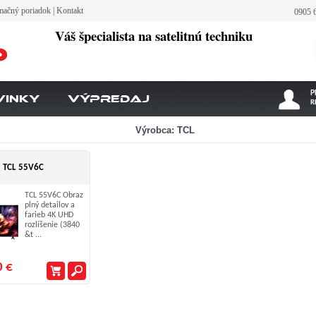
mačný poriadok
|
Kontakt
0905 
Váš špecialista na satelitnú techniku
P
vinky
Výpredaj
R
Výrobca: TCL
TCL 55V6C
TCL 55V6C Obraz
plný detailov a
farieb 4K UHD
rozlíšenie (3840
&t ...
0 €