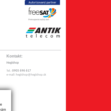
Kontakt:
Hegishop
Tel.:
0905 696 617
e-mail:
hegishop@hegishop.sk
z
ie
 vám