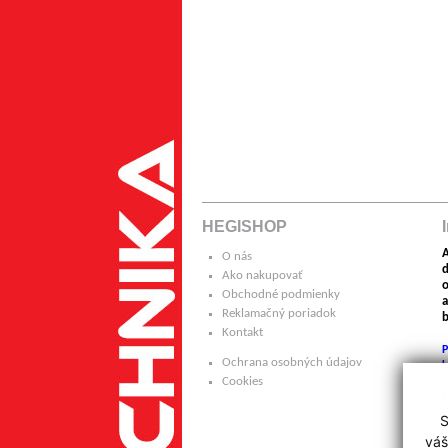
HEGISHOP
A
O nás
Ako nakupovať
o
Obchodné podmienky
a
Reklamačný poriadok
b
Kontakt
P
Ochrana osobných údajov
k
Cookies
H
S
p
váš