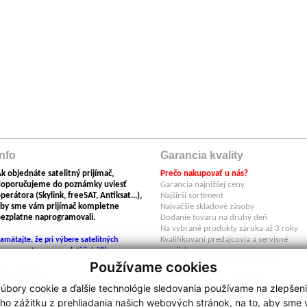
Info
Garancia kvality
k objednáte satelitný prijímač,
Prečo nakupovať u nás?
doporučujeme do poznámky uviesť
Garancia najnižšej ceny
perátora (Skylink, freeSAT, Antiksat...),
Najširší sortiment
by sme vám prijímač kompletne
Najväčšie skladové zásoby
ezplatne naprogramovali.
Dodanie tovaru na druhý deň
Na vybrané produkty záruka až 3 roky
Kvalifikovaní predajcovia a servisné
amätajte, že pri výbere satelitných
stredisko
omponentov sa neoplatí šetriť!!
Individuálny prístup k zákazníkom
Používame cookies
Upozornenie:
Produkty overené zákazníkmi
egishop neručí za škody spôsobené
V našom e-shope nájdete tovar výlučne 
úbory cookie a ďalšie technológie sledovania používame na zlepšen
oužitím nelegálneho firmwaru.
autorizovaných dovozov do SR .
ho zážitku z prehliadania našich webových stránok, na to, aby sme