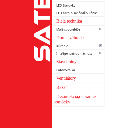
LED žiarovky
LED zdroje, ovládače, káble
Biela technika
Malé spotrebiče
Dom a záhrada
Kúrenie
Inteligentná domácnosť
Stavebniny
Fotovoltaika
Ventilátory
Bazar
Dezinfekcia,ochranné
pomôcky