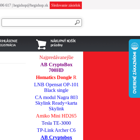
696 617
|
hegishop@hegishop.sk
Sledovanie zásielok
RIHLÁSENIE
NÁKUPNÝ KOŠÍK
prázdny
EGISTRÁCIA
Najpredávanejšie
AB CryptoBox
700HD
Homatics Dongle
R
LNB Opensat OP-101
Black single
CA modul Nagra 803
Skylink Ready+karta
Skylink
Amiko Mini HD265
Tesla TE-3000
TP-Link Archer C6
AB Cryptobox