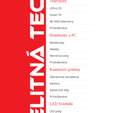
Televízory
LED+LCD
Smart TV
4K UHD televízory
Príslušenstvo
Notebooky a PC
Notebooky
Tablety
Herné konzoly
Príslušenstvo
Kamerové systémy
Záznamové zariadenia
Kamery
Kamerové sety
Príslušenstvo
LED Svietidlá
LED pásy