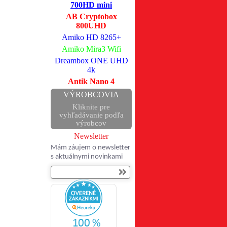
700HD mini
AB Cryptobox
800UHD
Amiko HD 8265+
Amiko Mira3 Wifi
Dreambox ONE UHD
4k
Antik Nano 4
VÝROBCOVIA
Kliknite pre
vyhľadávanie podľa
výrobcov
Newsletter
Mám záujem o newsletter
s aktuálnymi novinkami