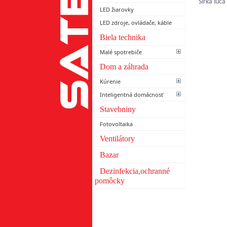
Šírka lúča
LED žiarovky
LED zdroje, ovládače, káble
Biela technika
Malé spotrebiče
Dom a záhrada
Kúrenie
Inteligentná domácnosť
Stavebniny
Fotovoltaika
Ventilátory
Bazar
Dezinfekcia,ochranné
pomôcky