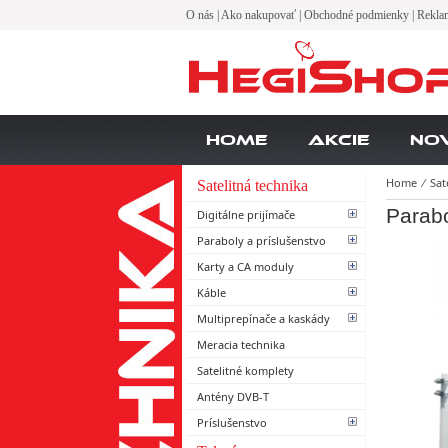
O nás
|
Ako nakupovať
|
Obchodné podmienky
|
Rekla
Home
Akcie
No
Home
⁄
Sat
Satelitná technika
Parab
Digitálne prijímače
Paraboly a príslušenstvo
Karty a CA moduly
Káble
Multiprepínače a kaskády
Meracia technika
Satelitné komplety
Antény DVB-T
Príslušenstvo