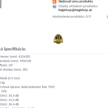
Sledovať cenu produktu
Otázky ohľadom produktu:
hegishop@hegishop.sk
Hodnotenie produktu: 0/5
á špecifikácia:
priemer (mm): 632x583
araboly (mm): 590x540
fset): 24°
sť ohniska (mm): 383
hliník (0,9 mm)
5 kg
rchová úprava: šedá/polyester RAL 7035
: 74%
 GHz): 34,4 dB
 GHz): 35,0 dB
 GHz): 36,4 dB