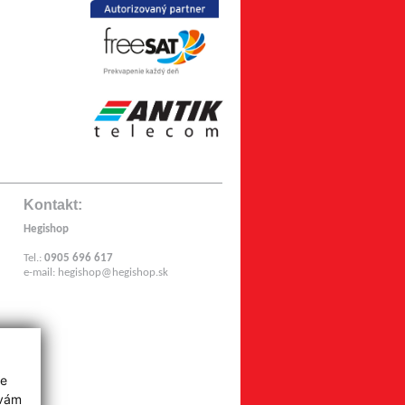
Kontakt:
Hegishop
Tel.:
0905 696 617
e-mail:
hegishop@hegishop.sk
z
ie
 vám