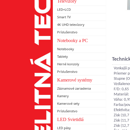
Televízory
LED+LCD
Smart TV
4K UHD televízory
Príslušenstvo
Notebooky a PC
Notebooky
Tablety
Technick
Herné konzoly
Vonkajší 
Príslušenstvo
Priemer p
Stupne (Of
Kamerové systémy
Vzdialeno
Záznamové zariadenia
F/D: 0,65
Materiál: 
Kamery
Váha: 0,9
Kamerové sety
Farba/pov
Efektivita
Príslušenstvo
Zisk (10,7
LED Svietidlá
Zisk (11,7
Zisk (12,7
LED pásy