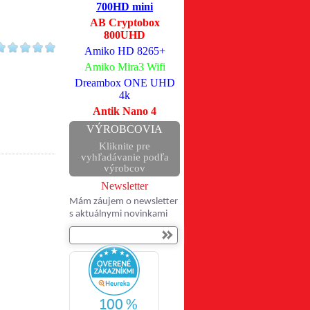
700HD mini
AB Cryptobox
800UHD
Amiko HD 8265+
Amiko Mira3 Wifi
Dreambox ONE UHD
4k
Antik Nano 4
VÝROBCOVIA
Kliknite pre
vyhľadávanie podľa
výrobcov
Newsletter
Mám záujem o newsletter
s aktuálnymi novinkami