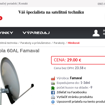
mačný poriadok
|
Kontakt
0905 
Váš špecialista na satelitnú techniku
P
vinky
Výpredaj
R
elitná technika
⁄
Paraboly a príslušenstvo
⁄
Paraboly
⁄
Hliníkové
ola 60AL Famaval
CENA:
29.00 €
Cena bez DPH:
23.58
€
Výrobca:
Famaval
Expedujeme do:
1-3dni
počet kusov na sklade:
-9
Zdieľať na Facebooku
Vytlačiť stránku produktu
Upozorniť priateľa na tento produ