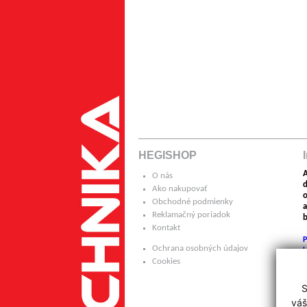
HEGISHOP
A
O nás
Ako nakupovať
o
Obchodné podmienky
a
Reklamačný poriadok
b
Kontakt
P
Ochrana osobných údajov
k
Cookies
H
S
p
váš