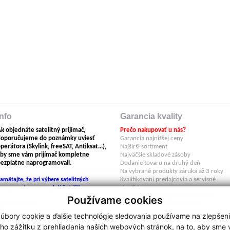
Info
Garancia kvality
k objednáte satelitný prijímač,
Prečo nakupovať u nás?
doporučujeme do poznámky uviesť
Garancia najnižšej ceny
perátora (Skylink, freeSAT, Antiksat...),
Najširší sortiment
by sme vám prijímač kompletne
Najväčšie skladové zásoby
ezplatne naprogramovali.
Dodanie tovaru na druhý deň
Na vybrané produkty záruka až 3 roky
Kvalifikovaní predajcovia a servisné
amätajte, že pri výbere satelitných
stredisko
omponentov sa neoplatí šetriť!!
Individuálny prístup k zákazníkom
Používame cookies
Upozornenie:
Produkty overené zákazníkmi
egishop neručí za škody spôsobené
V našom e-shope nájdete tovar výlučne 
úbory cookie a ďalšie technológie sledovania používame na zlepšen
oužitím nelegálneho firmwaru.
autorizovaných dovozov do SR .
ho zážitku z prehliadania našich webových stránok, na to, aby sme