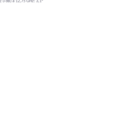
 (-3 dB) a 12,75 GHz: 3,1°