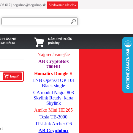
696 617
|
hegishop@hegishop.sk
Sledovanie zásielok
RIHLÁSENIE
NÁKUPNÝ KOŠÍK
prázdny
EGISTRÁCIA
Najpredávanejšie
AB CryptoBox
700HD
Homatics Dongle
R
kúpiť
LNB Opensat OP-101
Black single
CA modul Nagra 803
Skylink Ready+karta
Skylink
Amiko Mini HD265
Tesla TE-3000
TP-Link Archer C6
kt
AB Cryptobox