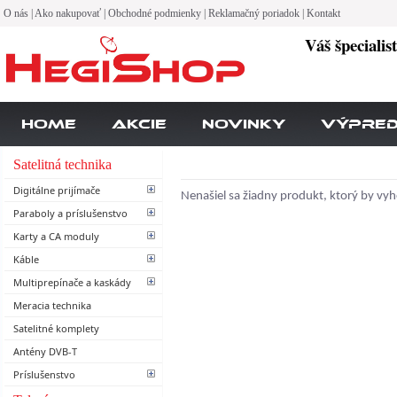
O nás
|
Ako nakupovať
|
Obchodné podmienky
|
Reklamačný poriadok
|
Kontakt
Váš špecialis
Home
Akcie
Novinky
Výpre
Satelitná technika
Digitálne prijímače
Nenašiel sa žiadny produkt, ktorý by vy
Paraboly a príslušenstvo
Karty a CA moduly
Káble
Multiprepínače a kaskády
Meracia technika
Satelitné komplety
Antény DVB-T
Príslušenstvo