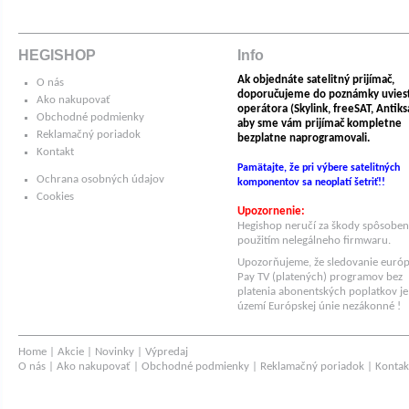
HEGISHOP
Info
Ak objednáte satelitný prijímač,
O nás
doporučujeme do poznámky uvies
Ako nakupovať
operátora (Skylink, freeSAT, Antiksat
Obchodné podmienky
aby sme vám prijímač kompletne
Reklamačný poriadok
bezplatne naprogramovali.
Kontakt
Pamätajte, že pri výbere satelitných
Ochrana osobných údajov
komponentov sa neoplatí šetriť!!
Cookies
Upozornenie:
Hegishop neručí za škody spôsobe
použitím nelegálneho firmwaru.
Upozorňujeme, že sledovanie euró
Pay TV (platených) programov bez
platenia abonentských poplatkov je
území Európskej únie nezákonné !
Home
|
Akcie
|
Novinky
|
Výpredaj
O nás
|
Ako nakupovať
|
Obchodné podmienky
|
Reklamačný poriadok
|
Kontak