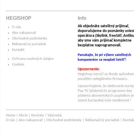
HEGISHOP
Info
Ak objednáte satelitný prijímač,
O nás
doporučujeme do poznámky uvies
Ako nakupovať
operátora (Skylink, freeSAT, Antiksat
Obchodné podmienky
aby sme vám prijímač kompletne
Reklamačný poriadok
bezplatne naprogramovali.
Kontakt
Pamätajte, že pri výbere satelitných
Ochrana osobných údajov
komponentov sa neoplatí šetriť!!
Cookies
Upozornenie:
Hegishop neručí za škody spôsobe
použitím nelegálneho firmwaru.
Upozorňujeme, že sledovanie euró
Pay TV (platených) programov bez
platenia abonentských poplatkov je
území Európskej únie nezákonné !
Home
|
Akcie
|
Novinky
|
Výpredaj
O nás
|
Ako nakupovať
|
Obchodné podmienky
|
Reklamačný poriadok
|
Kontak