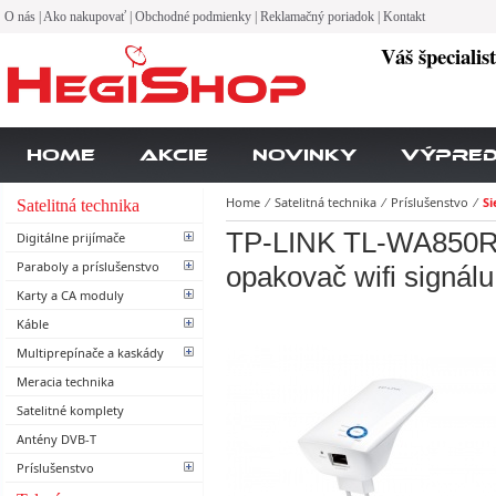
O nás
|
Ako nakupovať
|
Obchodné podmienky
|
Reklamačný poriadok
|
Kontakt
Váš špecialis
Home
Akcie
Novinky
Výpre
Home
⁄
Satelitná technika
⁄
Príslušenstvo
⁄
Si
Satelitná technika
TP-LINK TL-WA850RE
Digitálne prijímače
Paraboly a príslušenstvo
opakovač wifi signálu
Karty a CA moduly
Káble
Multiprepínače a kaskády
Meracia technika
Satelitné komplety
Antény DVB-T
Príslušenstvo