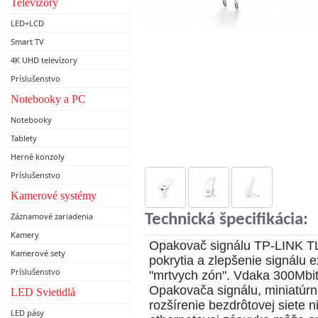
Televízory
LED+LCD
Smart TV
4K UHD televízory
Príslušenstvo
Notebooky a PC
Notebooky
Tablety
Herné konzoly
Príslušenstvo
Kamerové systémy
Záznamové zariadenia
Technická špecifikácia:
Kamery
Opakovač signálu TP-LINK TL
Kamerové sety
pokrytia a zlepšenie signálu e
Príslušenstvo
"mrtvych zón". Vdaka 300Mbit/s
Opakovača signálu, miniatúrne
LED Svietidlá
rozšírenie bezdrôtovej siete 
LED pásy