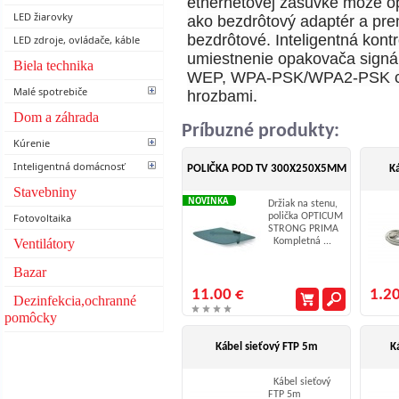
ethernetovej zásuvke môže 
LED žiarovky
ako bezdrôtový adaptér a pre
bezdrôtové. Inteligentná kont
LED zdroje, ovládače, káble
umiestnenie opakovača signál
Biela technika
WEP, WPA-PSK/WPA2-PSK chr
Malé spotrebiče
hrozbami.
Dom a záhrada
Príbuzné produkty:
Kúrenie
Inteligentná domácnosť
POLIČKA POD TV 300X250X5MM
Ká
Stavebniny
NOVINKA
Držiak na stenu,
Fotovoltaika
polička OPTICUM
STRONG PRIMA
Ventilátory
Kompletná ...
Bazar
11.00 €
1.20
Dezinfekcia,ochranné
pomôcky
Kábel sieťový FTP 5m
K
Kábel sieťový
FTP 5m