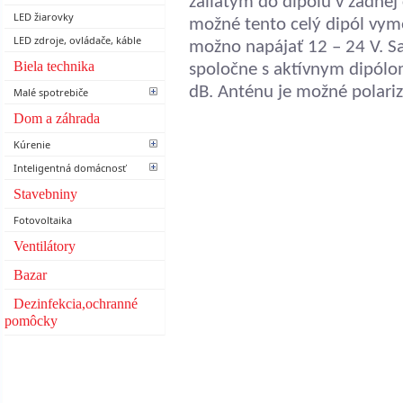
zaliatym do dipólu v zadnej 
LED žiarovky
možné tento celý dipól vyme
LED zdroje, ovládače, káble
možno napájať 12 – 24 V. Sa
Biela technika
spoločne s aktívnym dipólo
dB. Anténu je možné polarizo
Malé spotrebiče
Dom a záhrada
Kúrenie
Inteligentná domácnosť
Stavebniny
Fotovoltaika
Ventilátory
Bazar
Dezinfekcia,ochranné
pomôcky