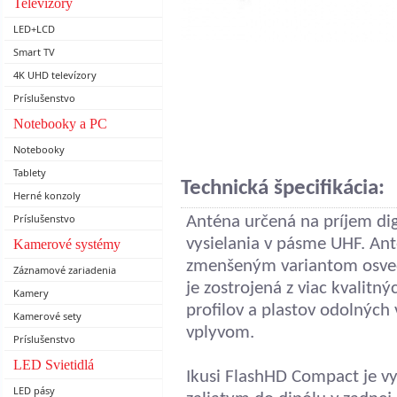
Televízory
LED+LCD
Smart TV
4K UHD televízory
Príslušenstvo
Notebooky a PC
Notebooky
Tablety
Technická špecifikácia:
Herné konzoly
Príslušenstvo
Anténa určená na príjem di
vysielania v pásme UHF. An
Kamerové systémy
zmenšeným variantom osved
Záznamové zariadenia
je zostrojená z viac kvalitn
Kamery
profilov a plastov odolných
Kamerové sety
vplyvom.
Príslušenstvo
LED Svietidlá
Ikusi FlashHD Compact je 
LED pásy