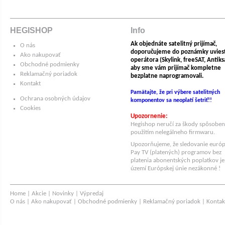
HEGISHOP
Info
Ak objednáte satelitný prijímač,
O nás
doporučujeme do poznámky uvies
Ako nakupovať
operátora (Skylink, freeSAT, Antiksat
Obchodné podmienky
aby sme vám prijímač kompletne
Reklamačný poriadok
bezplatne naprogramovali.
Kontakt
Pamätajte, že pri výbere satelitných
Ochrana osobných údajov
komponentov sa neoplatí šetriť!!
Cookies
Upozornenie:
Hegishop neručí za škody spôsobe
použitím nelegálneho firmwaru.
Upozorňujeme, že sledovanie euró
Pay TV (platených) programov bez
platenia abonentských poplatkov je
území Európskej únie nezákonné !
Home
|
Akcie
|
Novinky
|
Výpredaj
O nás
|
Ako nakupovať
|
Obchodné podmienky
|
Reklamačný poriadok
|
Kontak