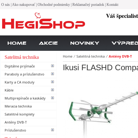
O nás
|
Ako nakupovať
|
Obchodné podmienky
|
Reklamačný poriadok
|
Kontakt
Váš špecialis
Home
Akcie
Novinky
Výpre
Home
⁄
Satelitná technika
⁄
Antény DVB-T
Satelitná technika
Ikusi FLASHD Comp
Digitálne prijímače
Paraboly a príslušenstvo
Karty a CA moduly
Káble
Multiprepínače a kaskády
Meracia technika
Satelitné komplety
Antény DVB-T
Príslušenstvo