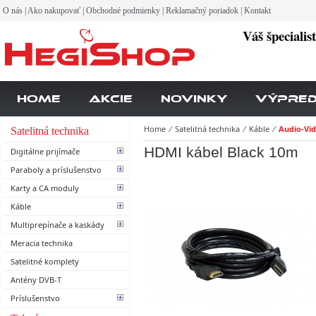
O nás
|
Ako nakupovať
|
Obchodné podmienky
|
Reklamačný poriadok
|
Kontakt
Váš špecialis
Home
Akcie
Novinky
Výpre
Home
⁄
Satelitná technika
⁄
Káble
⁄
Audio-Vi
Satelitná technika
HDMI kábel Black 10m
Digitálne prijímače
Paraboly a príslušenstvo
Karty a CA moduly
Káble
Multiprepínače a kaskády
Meracia technika
Satelitné komplety
Antény DVB-T
Príslušenstvo