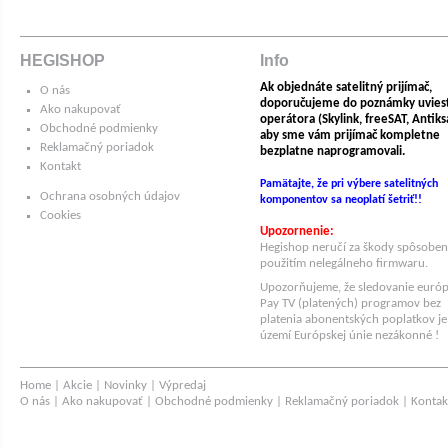
HEGISHOP
Info
Ak objednáte satelitný prijímač,
O nás
doporučujeme do poznámky uvies
Ako nakupovať
operátora (Skylink, freeSAT, Antiksat
Obchodné podmienky
aby sme vám prijímač kompletne
Reklamačný poriadok
bezplatne naprogramovali.
Kontakt
Pamätajte, že pri výbere satelitných
Ochrana osobných údajov
komponentov sa neoplatí šetriť!!
Cookies
Upozornenie:
Hegishop neručí za škody spôsobe
použitím nelegálneho firmwaru.
Upozorňujeme, že sledovanie euró
Pay TV (platených) programov bez
platenia abonentských poplatkov je
území Európskej únie nezákonné !
Home
|
Akcie
|
Novinky
|
Výpredaj
O nás
|
Ako nakupovať
|
Obchodné podmienky
|
Reklamačný poriadok
|
Kontak