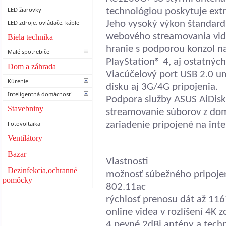
LED žiarovky
technológiou poskytuje ext
LED zdroje, ovládače, káble
Jeho vysoký výkon štandard
webového streamovania videa
Biela technika
hranie s podporou konzol na
Malé spotrebiče
PlayStation® 4, aj ostatnýc
Dom a záhrada
Viacúčelový port USB 2.0 um
Kúrenie
disku aj 3G/4G pripojenia.
Inteligentná domácnosť
Podpora služby ASUS AiDisk
Stavebniny
streamovanie súborov z do
Fotovoltaika
zariadenie pripojené na inte
Ventilátory
Bazar
Vlastnosti
Dezinfekcia,ochranné
možnosť súbežného pripoje
pomôcky
802.11ac
rýchlosť prenosu dát až 116
online videa v rozlíšení 4K z
4 pevné 2dBi antény a techn