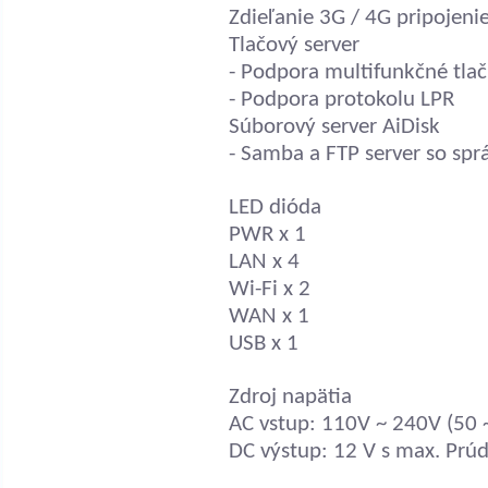
Zdieľanie 3G / 4G pripojeni
Tlačový server
- Podpora multifunkčné tla
- Podpora protokolu LPR
Súborový server AiDisk
- Samba a FTP server so spr
LED dióda
PWR x 1
LAN x 4
Wi-Fi x 2
WAN x 1
USB x 1
Zdroj napätia
AC vstup: 110V ~ 240V (50 
DC výstup: 12 V s max. Prú