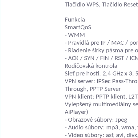
Tlačidlo WPS, Tlačidlo Reset
Funkcia
SmartQoS
- WMM
- Pravidlá pre IP / MAC / po
- Riadenie šírky pásma pre 
- ACK / SYN / FIN / RST / IC
Rodičovská kontrola
Sieť pre hostí: 2,4 GHz x 3, 
VPN server: IPSec Pass-Thr
Through, PPTP Server
VPN klient: PPTP klient, L2T
Vylepšený multimediálny ser
AiPlayer)
- Obrazové súbory: Jpeg
- Audio súbory: mp3, wma,
- Video súbory: asf, avi, di