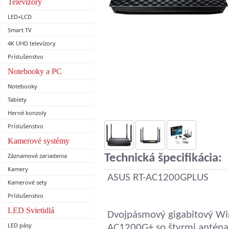
Televízory
LED+LCD
Smart TV
4K UHD televízory
Príslušenstvo
Notebooky a PC
Notebooky
Tablety
Herné konzoly
Príslušenstvo
Kamerové systémy
Záznamové zariadenia
Technická špecifikácia:
Kamery
ASUS RT-AC1200GPLUS
Kamerové sety
Príslušenstvo
LED Svietidlá
Dvojpásmový gigabitový Wi
LED pásy
AC1200G+ so štyrmi anténa