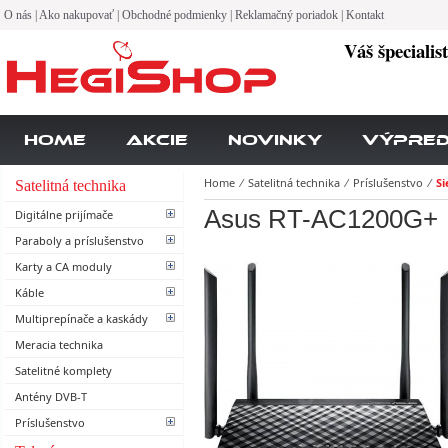
O nás
|
Ako nakupovať
|
Obchodné podmienky
|
Reklamačný poriadok
|
Kontakt
Váš špecialis
Home
Akcie
Novinky
Výpre
Home
⁄
Satelitná technika
⁄
Príslušenstvo
⁄
Si
Satelitná technika
Asus RT-AC1200G+
Digitálne prijímače
Paraboly a príslušenstvo
Karty a CA moduly
Káble
Multiprepínače a kaskády
Meracia technika
Satelitné komplety
Antény DVB-T
Príslušenstvo