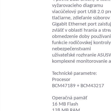
vyžarovacieho diagramu
viacúčelový port USB 2.0 pr
tlačiarne, zdieľanie súboro
Gigabit Ethernet port zaisťuj
zvlášť v oblasti hrania a st
obmedzenie doby používania
funkcie rodičovskej kontro
nebezpečenstvami
užívateľské rozhranie ASUS
komplexné monitorovanie a 
Technické parametre:
Procesor
BCM47189 + BCM43217
Operačná pamäť
16 MB Flash
128 MB RAM