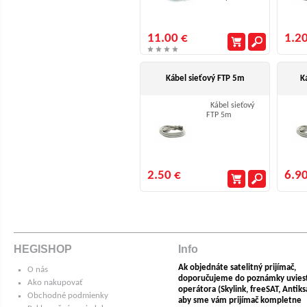
11.00 €
1.20
Kábel sieťový FTP 5m
K
Kábel sieťový
FTP 5m
2.50 €
6.90
HEGISHOP
Info
Ak objednáte satelitný prijímač,
O nás
doporučujeme do poznámky uvies
Ako nakupovať
operátora (Skylink, freeSAT, Antiksat
Obchodné podmienky
aby sme vám prijímač kompletne