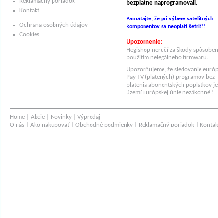
Reklamačný poriadok
bezplatne naprogramovali.
Kontakt
Pamätajte, že pri výbere satelitných
Ochrana osobných údajov
komponentov sa neoplatí šetriť!!
Cookies
Upozornenie:
Hegishop neručí za škody spôsobe
použitím nelegálneho firmwaru.
Upozorňujeme, že sledovanie euró
Pay TV (platených) programov bez
platenia abonentských poplatkov je
území Európskej únie nezákonné !
Home
|
Akcie
|
Novinky
|
Výpredaj
O nás
|
Ako nakupovať
|
Obchodné podmienky
|
Reklamačný poriadok
|
Kontak